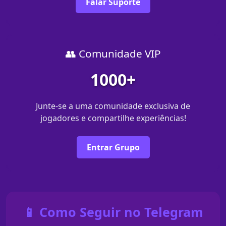
Falar Suporte
👥 Comunidade VIP
1000+
Junte-se a uma comunidade exclusiva de
jogadores e compartilhe experiências!
Entrar Grupo
📱 Como Seguir no Telegram