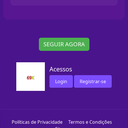
SEGUIR AGORA
Acessos
Login
Registrar-se
Políticas de Privacidade
Termos e Condições