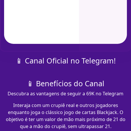
📱 Canal Oficial no Telegram!
📱 Benefícios do Canal
Descubra as vantagens de seguir a 69K no Telegram
Interaja com um crupiê real e outros jogadores
enquanto joga o clássico jogo de cartas Blackjack. O
objetivo é ter um valor de mão mais próximo de 21 do
que a mão do crupiê, sem ultrapassar 21.