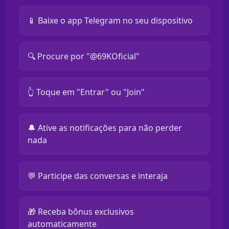
📱 Baixe o app Telegram no seu dispositivo
🔍 Procure por "@69KOficial"
👆 Toque em "Entrar" ou "Join"
🔔 Ative as notificações para não perder
nada
💬 Participe das conversas e interaja
🎁 Receba bônus exclusivos
automaticamente