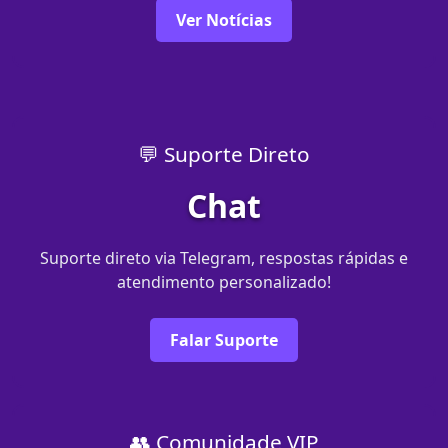
Ver Notícias
💬 Suporte Direto
Chat
Suporte direto via Telegram, respostas rápidas e
atendimento personalizado!
Falar Suporte
👥 Comunidade VIP