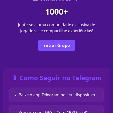
1000+
Junte-se a uma comunidade exclusiva de
jogadores e compartilhe experiências!
Entrar Grupo
📱 Como Seguir no Telegram
📱 Baixe o app Telegram no seu dispositivo
🔍 Procure por "@68U Com APPOficial"