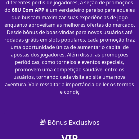
diferentes perfis de jogadores, a seção de promoções
do
68U Com APP
é um verdadeiro paraíso para aqueles
que buscam maximizar suas experiências de jogo
enquanto aproveitam as melhores ofertas do mercado.
Desde bônus de boas-vindas para novos usuários até
rodadas grátis em slots populares, cada promoção traz
uma oportunidade única de aumentar o capital de
apostas dos jogadores. Além disso, as promoções
periódicas, como torneios e eventos especiais,
promovem uma competição saudável entre os
usuários, tornando cada visita ao site uma nova
aventura. Vale ressaltar a importância de ler os termos
e condiç
🎁 Bônus Exclusivos
VIP