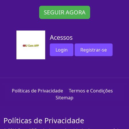
SEGUIR AGORA
Acessos
Login
Registrar-se
Políticas de Privacidade
Termos e Condições
Sitemap
Políticas de Privacidade