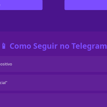
e
📱 Como Seguir no Telegram
ositivo
ial"