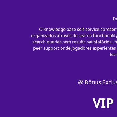
D
O knowledge base self-service apresent
organizados através de search functionalit
search queries sem results satisfatório
peer support onde jogadores experientes 
lea
🎁 Bônus Exclu
VIP