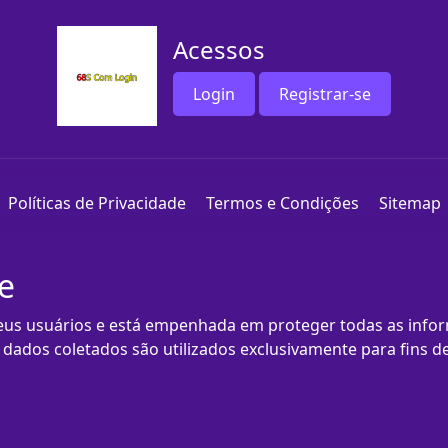
Acessos
Login
Registrar-se
Políticas de Privacidade
Termos e Condições
Sitemap
de
seus usuários e está empenhada em proteger todas as info
dados coletados são utilizados exclusivamente para fins d