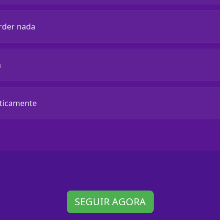
erder nada
a
aticamente
SEGUIR AGORA