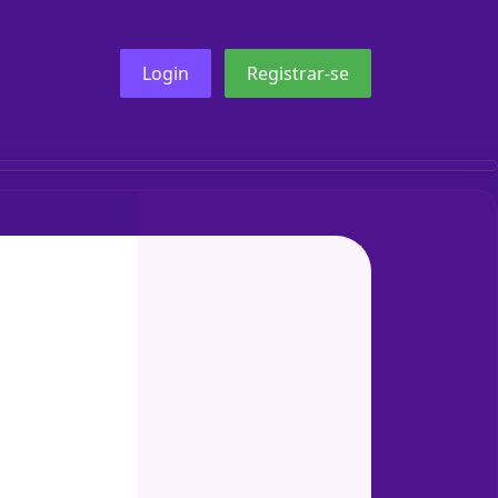
Login
Registrar-se