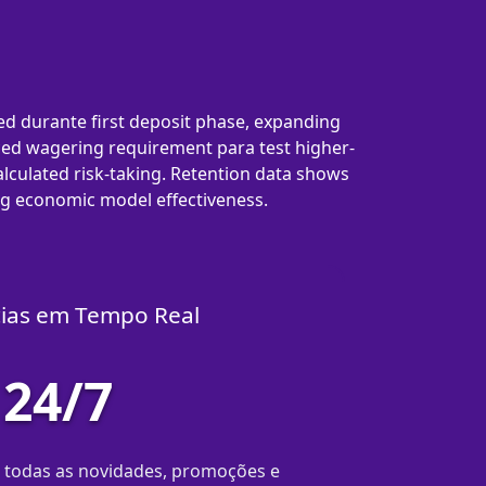
d durante first deposit phase, expanding
ced wagering requirement para test higher-
calculated risk-taking. Retention data shows
ing economic model effectiveness.
cias em Tempo Real
24/7
e todas as novidades, promoções e