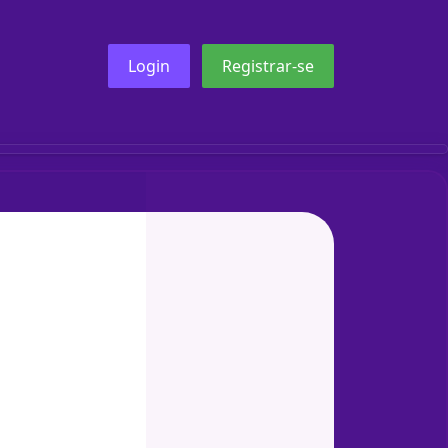
Login
Registrar-se