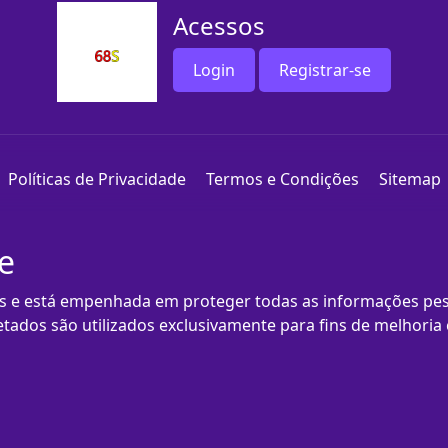
Acessos
Login
Registrar-se
Políticas de Privacidade
Termos e Condições
Sitemap
de
ios e está empenhada em proteger todas as informações pe
tados são utilizados exclusivamente para fins de melhoria