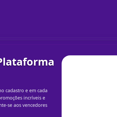
Plataforma
no cadastro e em cada
promoções incríveis e
unte-se aos vencedores