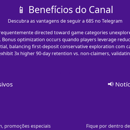
📱 Benefícios do Canal
Descubra as vantagens de seguir a 68S no Telegram
requentemente directed toward game categories unexplore
h. Bonus optimization occurs quando players leverage redu
tential, balancing first-deposit conservative exploration com 
hibit 3x higher 90-day retention vs. non-claimers, validat
sivos
📢 Notí
m, promoções especiais
Fique por dentro d