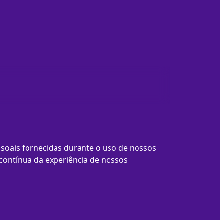
ssoais fornecidas durante o uso de nossos
 contínua da experiência de nossos