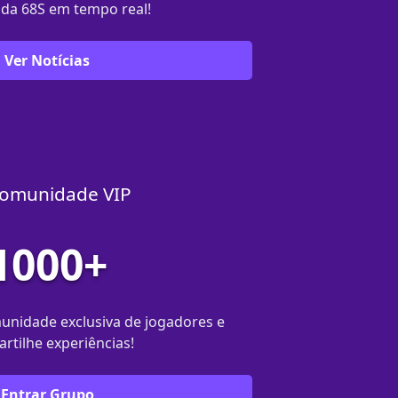
 da 68S em tempo real!
Ver Notícias
Comunidade VIP
1000+
unidade exclusiva de jogadores e
rtilhe experiências!
Entrar Grupo