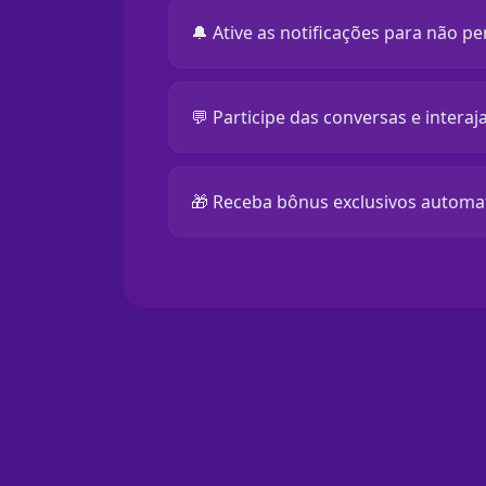
🔔 Ative as notificações para não p
💬 Participe das conversas e interaj
🎁 Receba bônus exclusivos autom