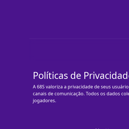
Políticas de Privacida
A 68S valoriza a privacidade de seus usuár
canais de comunicação. Todos os dados cole
jogadores.