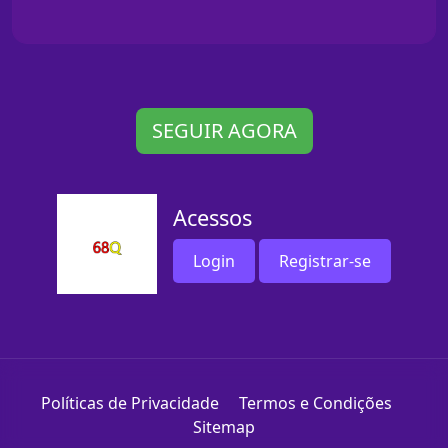
SEGUIR AGORA
Acessos
Login
Registrar-se
Políticas de Privacidade
Termos e Condições
Sitemap