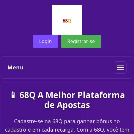
Login
Registrar-se
Menu
📱 68Q A Melhor Plataforma
de Apostas
Cadastre-se na 68Q para ganhar bônus no
cadastro e em cada recarga. Com a 68Q, você tem