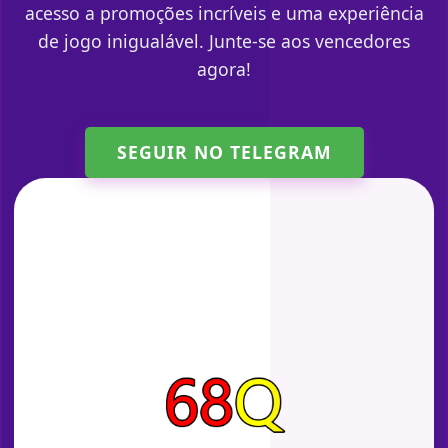
acesso a promoções incríveis e uma experiência
de jogo inigualável. Junte-se aos vencedores
agora!
SEGUIR NO TELEGRAM