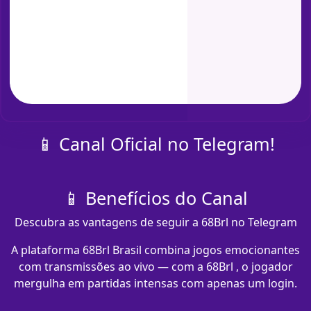
📱 Canal Oficial no Telegram!
📱 Benefícios do Canal
Descubra as vantagens de seguir a 68Brl no Telegram
A plataforma 68Brl Brasil combina jogos emocionantes
com transmissões ao vivo — com a 68Brl , o jogador
mergulha em partidas intensas com apenas um login.