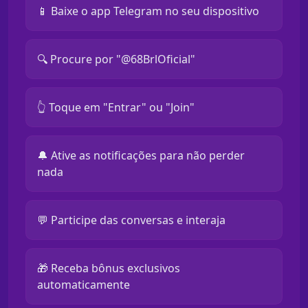
📱 Baixe o app Telegram no seu dispositivo
🔍 Procure por "@68BrlOficial"
👆 Toque em "Entrar" ou "Join"
🔔 Ative as notificações para não perder
nada
💬 Participe das conversas e interaja
🎁 Receba bônus exclusivos
automaticamente