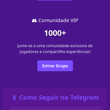
👥 Comunidade VIP
1000+
Junte-se a uma comunidade exclusiva de
jogadores e compartilhe experiências!
Entrar Grupo
📱 Como Seguir no Telegram