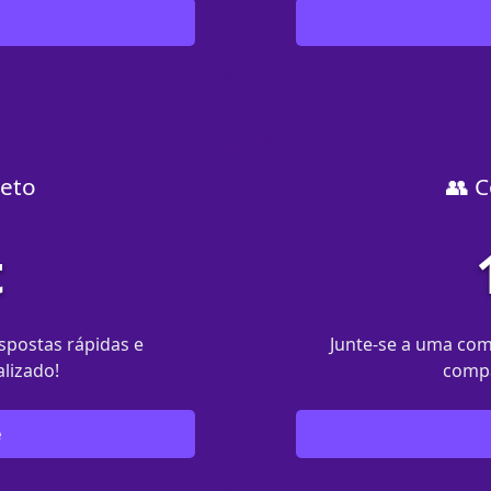
reto
👥 
t
espostas rápidas e
Junte-se a uma com
lizado!
compa
e