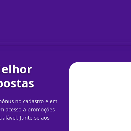
Melhor
postas
bônus no cadastro e em
em acesso a promoções
ualável. Junte-se aos