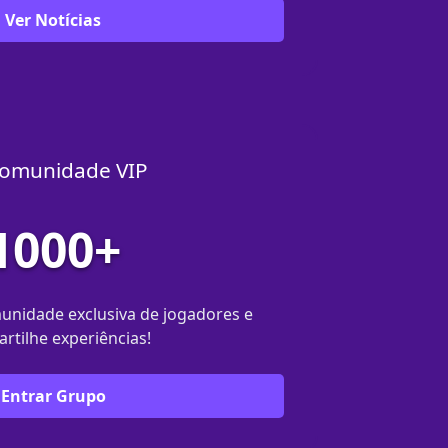
Ver Notícias
Comunidade VIP
1000+
unidade exclusiva de jogadores e
rtilhe experiências!
Entrar Grupo