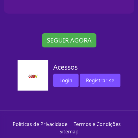
SEGUIR AGORA
Acessos
Login
Registrar-se
Políticas de Privacidade
Termos e Condições
Sitemap