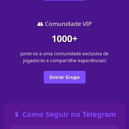
👥 Comunidade VIP
1000+
Junte-se a uma comunidade exclusiva de
jogadores e compartilhe experiências!
Entrar Grupo
📱 Como Seguir no Telegram