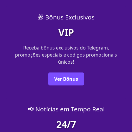
🎁 Bônus Exclusivos
VIP
Receba bônus exclusivos do Telegram,
promoções especiais e códigos promocionais
únicos!
Ver Bônus
📢 Notícias em Tempo Real
24/7