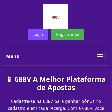
Login
Registrar-se
Menu
📱 688V A Melhor Plataforma
de Apostas
Cadastre-se na 688V para ganhar bônus no
cadastro e em cada recarga. Com a 688V, você