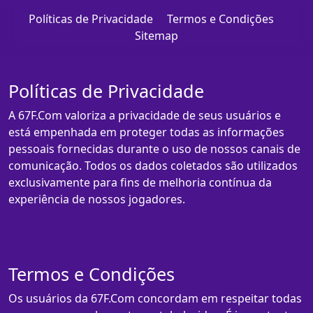
Políticas de Privacidade
Termos e Condições
Sitemap
Políticas de Privacidade
A 67F.Com valoriza a privacidade de seus usuários e
está empenhada em proteger todas as informações
pessoais fornecidas durante o uso de nossos canais de
comunicação. Todos os dados coletados são utilizados
exclusivamente para fins de melhoria contínua da
experiência de nossos jogadores.
Termos e Condições
Os usuários da 67F.Com concordam em respeitar todas