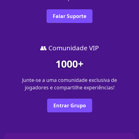
Falar Suporte
👥 Comunidade VIP
1000+
Junte-se a uma comunidade exclusiva de
jogadores e compartilhe experiências!
Entrar Grupo