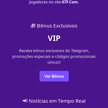
jogadores no site
67F.Com
.
🎁 Bônus Exclusivos
VIP
Receba bônus exclusivos do Telegram,
promoções especiais e códigos promocionais
únicos!
Ver Bônus
📢 Notícias em Tempo Real