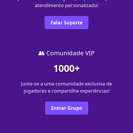
atendimento personalizado!
Falar Suporte
👥 Comunidade VIP
1000+
Junte-se a uma comunidade exclusiva de
jogadores e compartilhe experiências!
Entrar Grupo