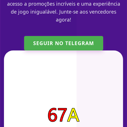
acesso a promoções incríveis e uma experiência
de jogo inigualável. Junte-se aos vencedores
agora!
SEGUIR NO TELEGRAM