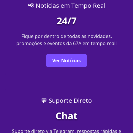
📢 Notícias em Tempo Real
24/7
Fique por dentro de todas as novidades,
promoções e eventos da 67A em tempo real!
Ver Notícias
💬 Suporte Direto
Chat
Suporte direto via Telegram, respostas rápidas e