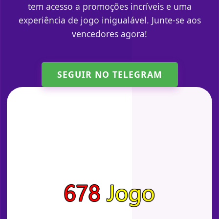
tem acesso a promoções incríveis e uma
experiência de jogo inigualável. Junte-se aos
vencedores agora!
SEGUIR NO TELEGRAM