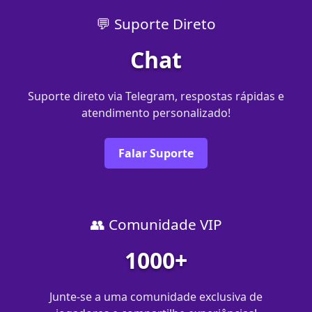
💬 Suporte Direto
Chat
Suporte direto via Telegram, respostas rápidas e
atendimento personalizado!
Falar Suporte
👥 Comunidade VIP
1000+
Junte-se a uma comunidade exclusiva de