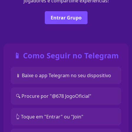
jogadores e compartilhe experiências!
Entrar Grupo
📱 Como Seguir no Telegram
📱 Baixe o app Telegram no seu dispositivo
🔍 Procure por "@678 JogoOficial"
👆 Toque em "Entrar" ou "Join"