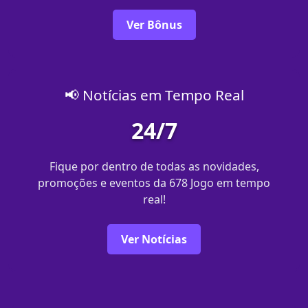
Ver Bônus
📢 Notícias em Tempo Real
24/7
Fique por dentro de todas as novidades,
promoções e eventos da 678 Jogo em tempo
real!
Ver Notícias