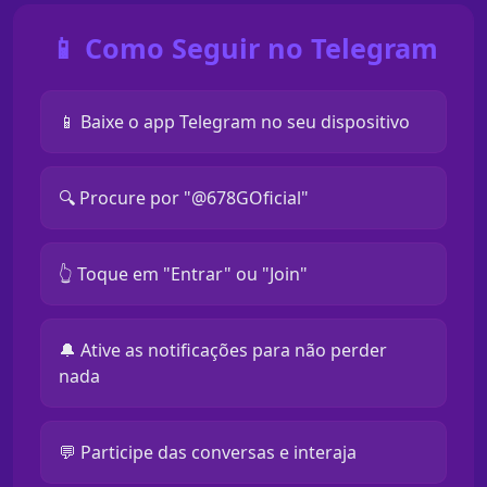
📱 Como Seguir no Telegram
📱 Baixe o app Telegram no seu dispositivo
🔍 Procure por "@678GOficial"
👆 Toque em "Entrar" ou "Join"
🔔 Ative as notificações para não perder
nada
💬 Participe das conversas e interaja