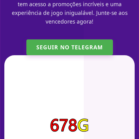
tem acesso a promoções incríveis e uma
experiência de jogo inigualável. Junte-se aos
vencedores agora!
SEGUIR NO TELEGRAM