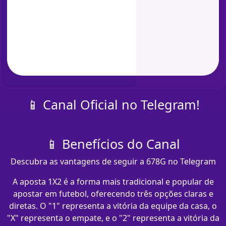
📱 Canal Oficial no Telegram!
📱 Benefícios do Canal
Descubra as vantagens de seguir a 678G no Telegram
A aposta 1X2 é a forma mais tradicional e popular de
apostar em futebol, oferecendo três opções claras e
diretas. O "1" representa a vitória da equipe da casa, o
"X" representa o empate, e o "2" representa a vitória da