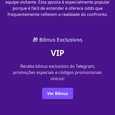
equipe visitante. Esta aposta é especialmente popular
porque é fácil de entender e oferece odds que
frequentemente refletem a realidade do confronto.
🎁 Bônus Exclusivos
VIP
Receba bônus exclusivos do Telegram,
promoções especiais e códigos promocionais
únicos!
Ver Bônus