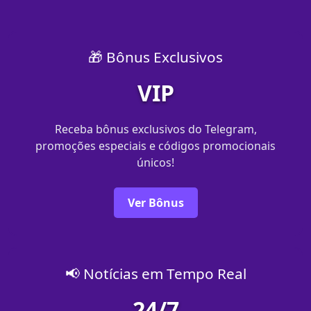
🎁 Bônus Exclusivos
VIP
Receba bônus exclusivos do Telegram,
promoções especiais e códigos promocionais
únicos!
Ver Bônus
📢 Notícias em Tempo Real
24/7