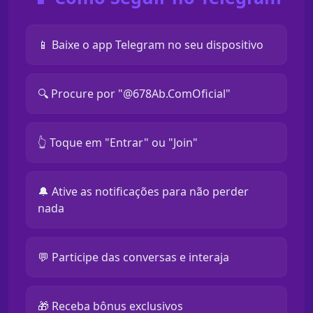
📱 Baixe o app Telegram no seu dispositivo
🔍 Procure por "@678Ab.ComOficial"
👆 Toque em "Entrar" ou "Join"
🔔 Ative as notificações para não perder
nada
💬 Participe das conversas e interaja
🎁 Receba bônus exclusivos