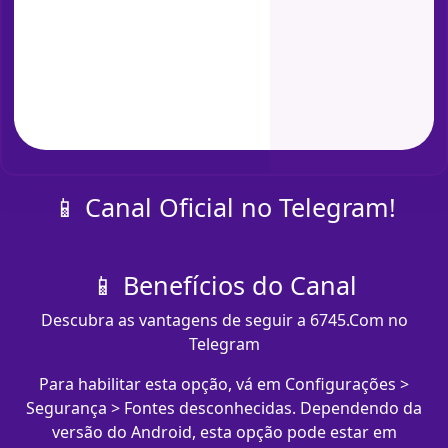
📱 Canal Oficial no Telegram!
📱 Benefícios do Canal
Descubra as vantagens de seguir a 6745.Com no
Telegram
Para habilitar esta opção, vá em Configurações >
Segurança > Fontes desconhecidas. Dependendo da
versão do Android, esta opção pode estar em