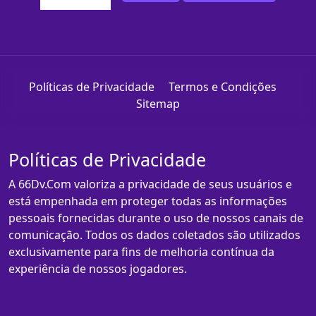
Políticas de Privacidade
Termos e Condições
Sitemap
Políticas de Privacidade
A 66Dv.Com valoriza a privacidade de seus usuários e
está empenhada em proteger todas as informações
pessoais fornecidas durante o uso de nossos canais de
comunicação. Todos os dados coletados são utilizados
exclusivamente para fins de melhoria contínua da
experiência de nossos jogadores.