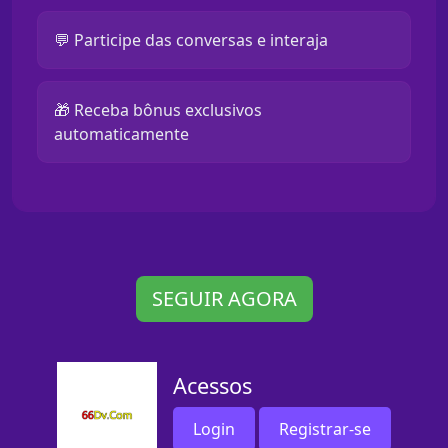
💬 Participe das conversas e interaja
🎁 Receba bônus exclusivos
automaticamente
SEGUIR AGORA
Acessos
Login
Registrar-se