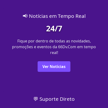
📢 Notícias em Tempo Real
24/7
Fique por dentro de todas as novidades,
promoções e eventos da 66Dv.Com em tempo
real!
Ver Notícias
💬 Suporte Direto