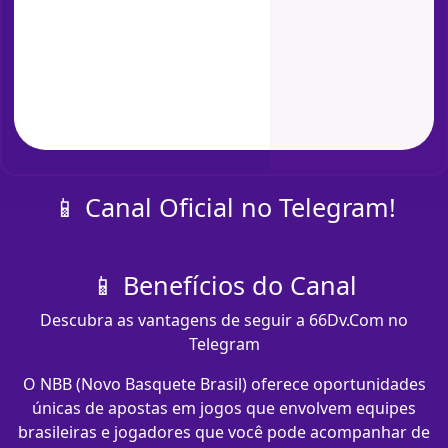
📱 Canal Oficial no Telegram!
📱 Benefícios do Canal
Descubra as vantagens de seguir a 66Dv.Com no
Telegram
O NBB (Novo Basquete Brasil) oferece oportunidades
únicas de apostas em jogos que envolvem equipes
brasileiras e jogadores que você pode acompanhar de