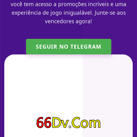
você tem acesso a promoções incríveis e uma
experiência de jogo inigualável. Junte-se aos
vencedores agora!
SEGUIR NO TELEGRAM