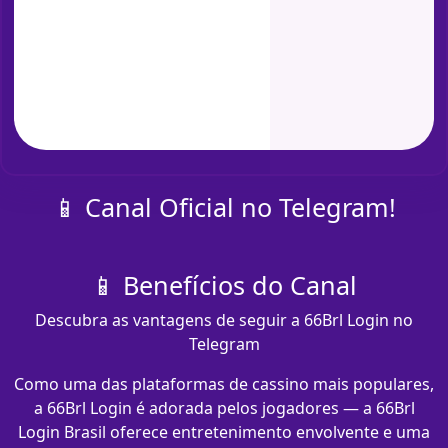
📱 Canal Oficial no Telegram!
📱 Benefícios do Canal
Descubra as vantagens de seguir a 66Brl Login no
Telegram
Como uma das plataformas de cassino mais populares,
a 66Brl Login é adorada pelos jogadores — a 66Brl
Login Brasil oferece entretenimento envolvente e uma