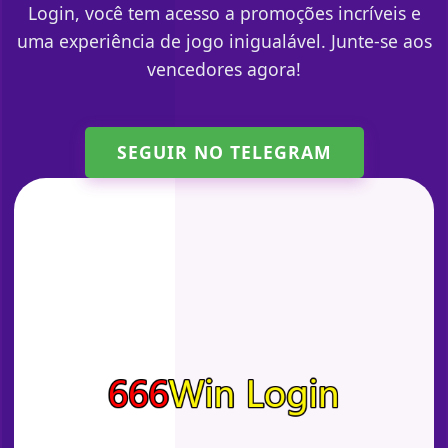
Login, você tem acesso a promoções incríveis e
uma experiência de jogo inigualável. Junte-se aos
vencedores agora!
SEGUIR NO TELEGRAM