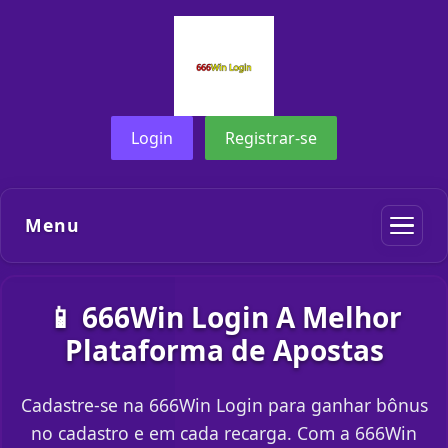
Login
Registrar-se
Menu
📱 666Win Login A Melhor
Plataforma de Apostas
Cadastre-se na 666Win Login para ganhar bônus
no cadastro e em cada recarga. Com a 666Win