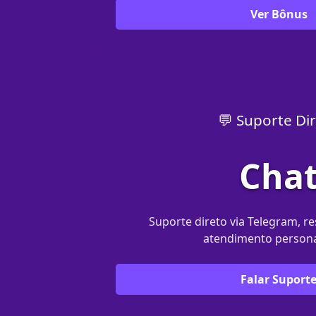
Ver Bônus
💬 Suporte Di
Cha
Suporte direto via Telegram, r
atendimento persona
Falar Suport