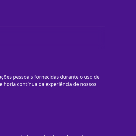
ações pessoais fornecidas durante o uso de
elhoria contínua da experiência de nossos