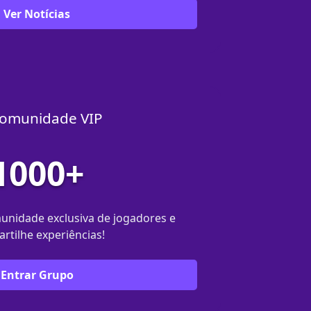
Ver Notícias
Comunidade VIP
1000+
unidade exclusiva de jogadores e
rtilhe experiências!
Entrar Grupo