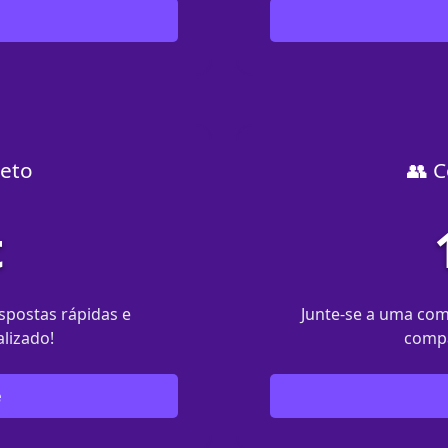
reto
👥 
t
espostas rápidas e
Junte-se a uma com
lizado!
compa
e