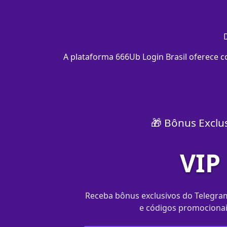
A plataforma 666Ub Login Brasil oferece 
🎁 Bônus Exclu
VIP
Receba bônus exclusivos do Telegra
e códigos promocionai