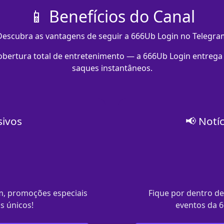
📱 Benefícios do Canal
Descubra as vantagens de seguir a 666Ub Login no Telegra
cobertura total de entretenimento — a 666Ub Login entrega
saques instantâneos.
sivos
📢 Notí
m, promoções especiais
Fique por dentro d
s únicos!
eventos da 