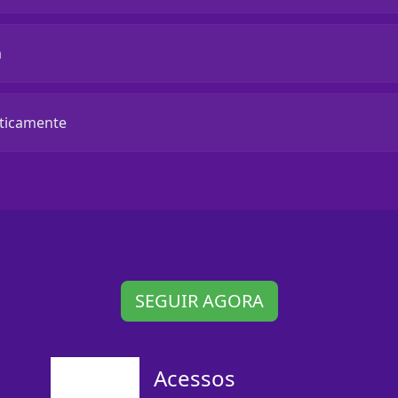
a
aticamente
SEGUIR AGORA
Acessos