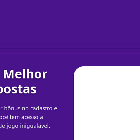
A Melhor
postas
r bônus no cadastro e
ocê tem acesso a
e jogo inigualável.