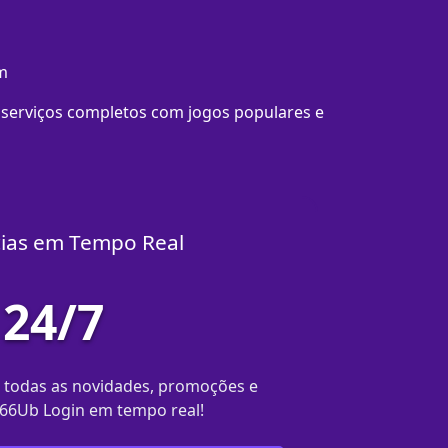
m
 serviços completos com jogos populares e
cias em Tempo Real
24/7
e todas as novidades, promoções e
666Ub Login em tempo real!