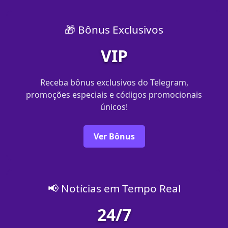
🎁 Bônus Exclusivos
VIP
Receba bônus exclusivos do Telegram,
promoções especiais e códigos promocionais
únicos!
Ver Bônus
📢 Notícias em Tempo Real
24/7