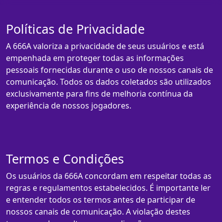
Políticas de Privacidade
A 666A valoriza a privacidade de seus usuários e está
empenhada em proteger todas as informações
pessoais fornecidas durante o uso de nossos canais de
comunicação. Todos os dados coletados são utilizados
exclusivamente para fins de melhoria contínua da
experiência de nossos jogadores.
Termos e Condições
Os usuários da 666A concordam em respeitar todas as
regras e regulamentos estabelecidos. É importante ler
e entender todos os termos antes de participar de
nossos canais de comunicação. A violação destes