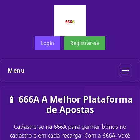
Login
Registrar-se
Menu
📱 666A A Melhor Plataforma
de Apostas
Cadastre-se na 666A para ganhar bônus no
cadastro e em cada recarga. Com a 666A, você