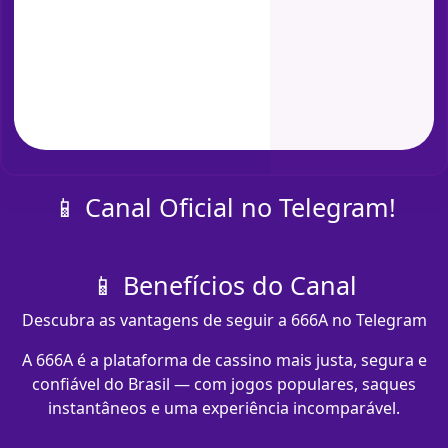
📱 Canal Oficial no Telegram!
📱 Benefícios do Canal
Descubra as vantagens de seguir a 666A no Telegram
A 666A é a plataforma de cassino mais justa, segura e
confiável do Brasil — com jogos populares, saques
instantâneos e uma experiência incomparável.