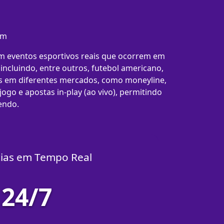
am
em eventos esportivos reais que ocorrem em
ncluindo, entre outros, futebol americano,
stas em diferentes mercados, como moneyline,
ogo e apostas in-play (ao vivo), permitindo
endo.
cias em Tempo Real
24/7