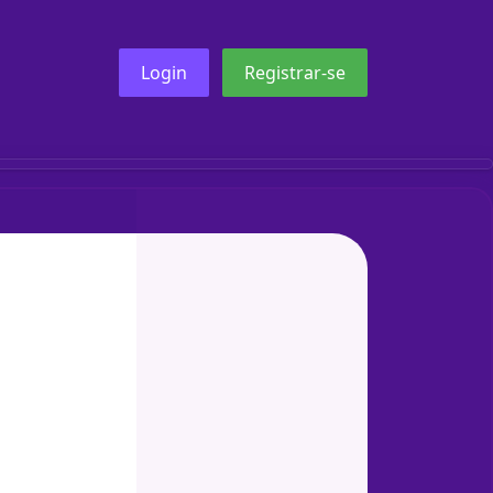
Login
Registrar-se