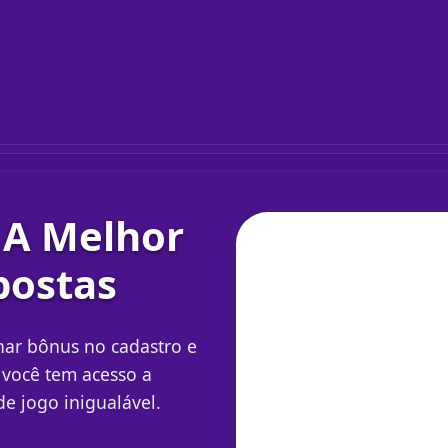
p A Melhor
postas
har bônus no cadastro e
 você tem acesso a
e jogo inigualável.