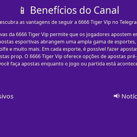
📱 Benefícios do Canal
escubra as vantagens de seguir a 6666 Tiger Vip no Telegr
tivas da 6666 Tiger Vip permite que os jogadores apostem 
 apostas esportivas abrangem uma ampla gama de esportes, i
 golfe e muito mais. Em cada esporte, é possível fazer apo
tas prop. O 6666 Tiger Vip oferece opções de apostas pré-j
você faça apostas enquanto o jogo ou partida está acontec
sivos
📢 Notí