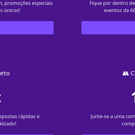
m, promoções especiais
Fique por dentro d
s únicos!
eventos da 66
reto
👥 
t
espostas rápidas e
Junte-se a uma com
lizado!
compa