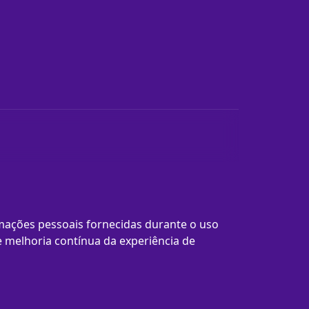
rmações pessoais fornecidas durante o uso
e melhoria contínua da experiência de