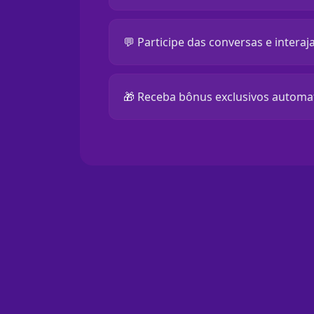
💬 Participe das conversas e interaj
🎁 Receba bônus exclusivos autom