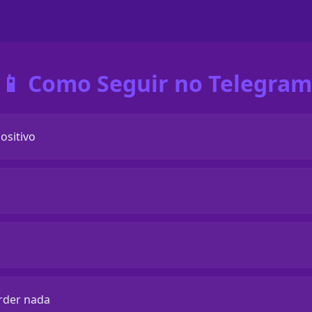
📱 Como Seguir no Telegram
ositivo
erder nada