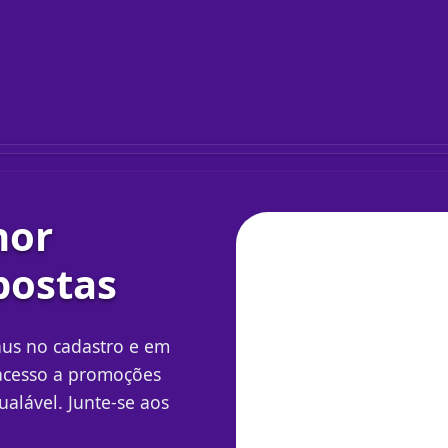
hor
postas
nus no cadastro e em
 acesso a promoções
ualável. Junte-se aos