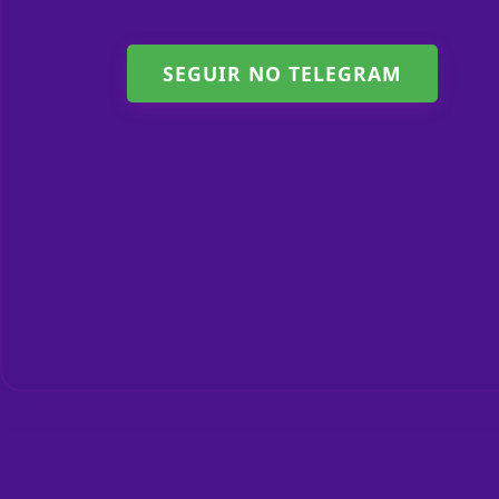
SEGUIR NO TELEGRAM