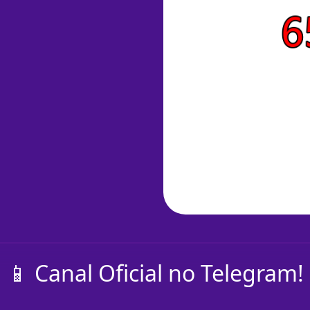
📱 Canal Oficial no Telegram!