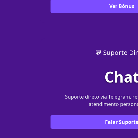
Ver Bônus
💬 Suporte Di
Cha
Suporte direto via Telegram, r
atendimento persona
Falar Suport