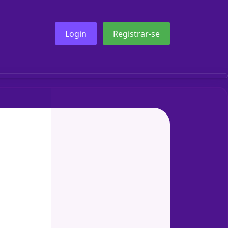
Login
Registrar-se