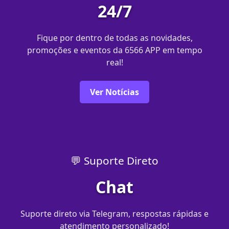
24/7
Fique por dentro de todas as novidades,
promoções e eventos da 6566 APP em tempo
real!
Ver Notícias
💬 Suporte Direto
Chat
Suporte direto via Telegram, respostas rápidas e
atendimento personalizado!