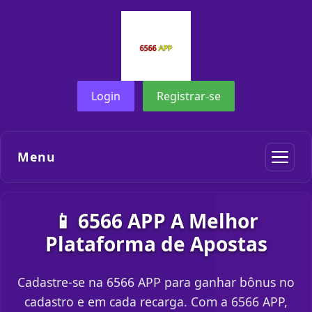
Login
Registrar-se
Menu
📱 6566 APP A Melhor
Plataforma de Apostas
Cadastre-se na 6566 APP para ganhar bônus no
cadastro e em cada recarga. Com a 6566 APP,