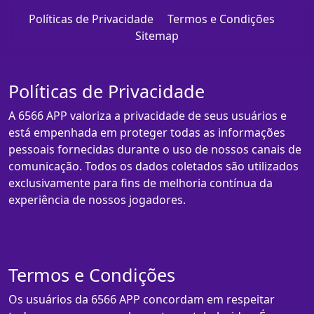
Políticas de Privacidade
Termos e Condições
Sitemap
Políticas de Privacidade
A 6566 APP valoriza a privacidade de seus usuários e
está empenhada em proteger todas as informações
pessoais fornecidas durante o uso de nossos canais de
comunicação. Todos os dados coletados são utilizados
exclusivamente para fins de melhoria contínua da
experiência de nossos jogadores.
Termos e Condições
Os usuários da 6566 APP concordam em respeitar