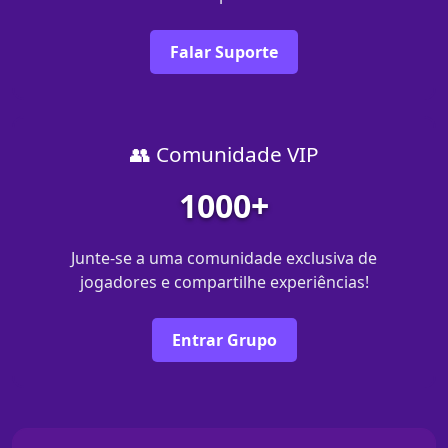
Falar Suporte
👥 Comunidade VIP
1000+
Junte-se a uma comunidade exclusiva de
jogadores e compartilhe experiências!
Entrar Grupo