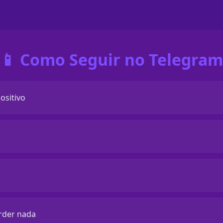
📱 Como Seguir no Telegram
ositivo
erder nada