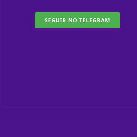
SEGUIR NO TELEGRAM