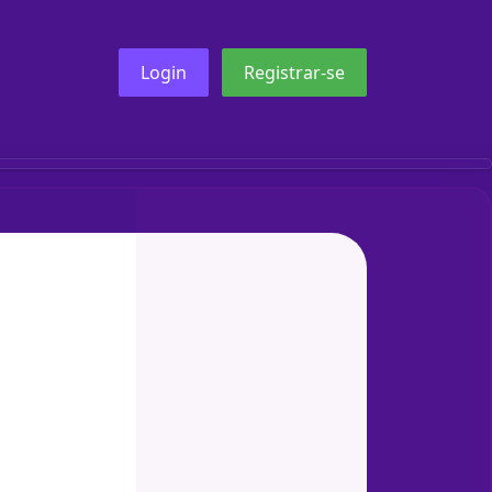
Login
Registrar-se