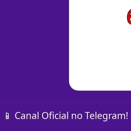
📱 Canal Oficial no Telegram!