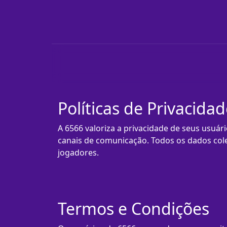
Políticas de Privacida
A 6566 valoriza a privacidade de seus usuá
canais de comunicação. Todos os dados cole
jogadores.
Termos e Condições