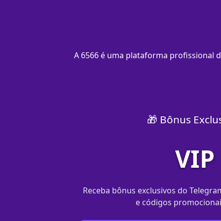
A 6566 é uma plataforma profissional d
🎁 Bônus Exclu
VIP
Receba bônus exclusivos do Telegra
e códigos promocionai