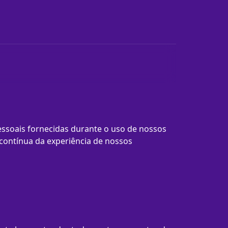
essoais fornecidas durante o uso de nossos
 contínua da experiência de nossos