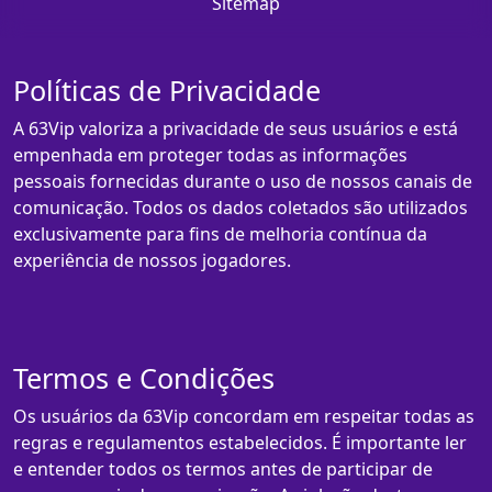
Sitemap
Políticas de Privacidade
A 63Vip valoriza a privacidade de seus usuários e está
empenhada em proteger todas as informações
pessoais fornecidas durante o uso de nossos canais de
comunicação. Todos os dados coletados são utilizados
exclusivamente para fins de melhoria contínua da
experiência de nossos jogadores.
Termos e Condições
Os usuários da 63Vip concordam em respeitar todas as
regras e regulamentos estabelecidos. É importante ler
e entender todos os termos antes de participar de