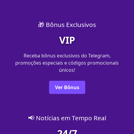
🎁 Bônus Exclusivos
VIP
Receba bônus exclusivos do Telegram,
promoções especiais e códigos promocionais
únicos!
Ver Bônus
📢 Notícias em Tempo Real
24/7