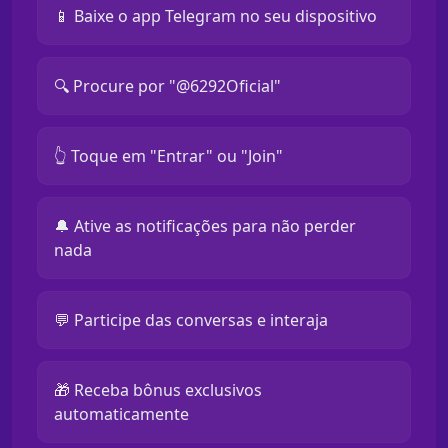
📱 Baixe o app Telegram no seu dispositivo
🔍 Procure por "@6292Oficial"
👆 Toque em "Entrar" ou "Join"
🔔 Ative as notificações para não perder
nada
💬 Participe das conversas e interaja
🎁 Receba bônus exclusivos
automaticamente