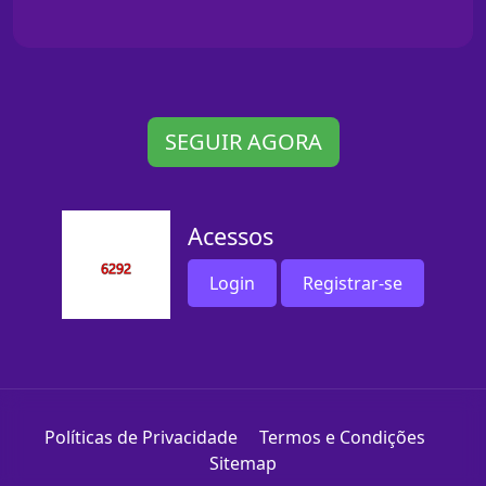
SEGUIR AGORA
Acessos
Login
Registrar-se
Políticas de Privacidade
Termos e Condições
Sitemap