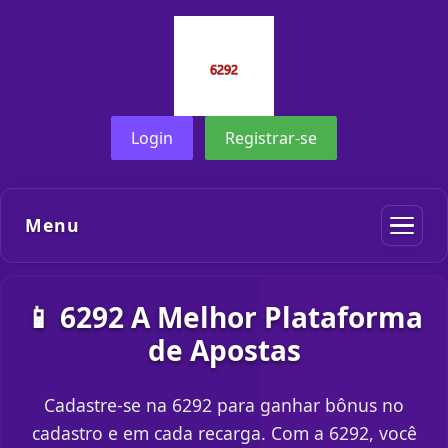
Login
Registrar-se
Menu
📱 6292 A Melhor Plataforma
de Apostas
Cadastre-se na 6292 para ganhar bônus no
cadastro e em cada recarga. Com a 6292, você