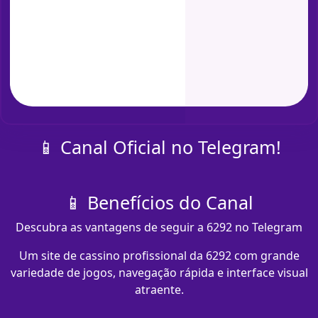
📱 Canal Oficial no Telegram!
📱 Benefícios do Canal
Descubra as vantagens de seguir a 6292 no Telegram
Um site de cassino profissional da 6292 com grande
variedade de jogos, navegação rápida e interface visual
atraente.