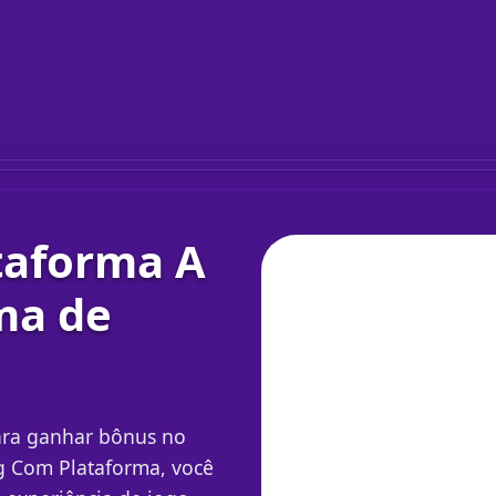
taforma A
ma de
ara ganhar bônus no
g Com Plataforma, você