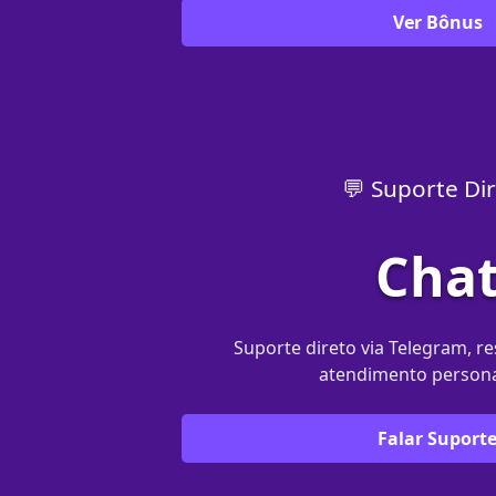
Ver Bônus
💬 Suporte Di
Cha
Suporte direto via Telegram, r
atendimento persona
Falar Suport