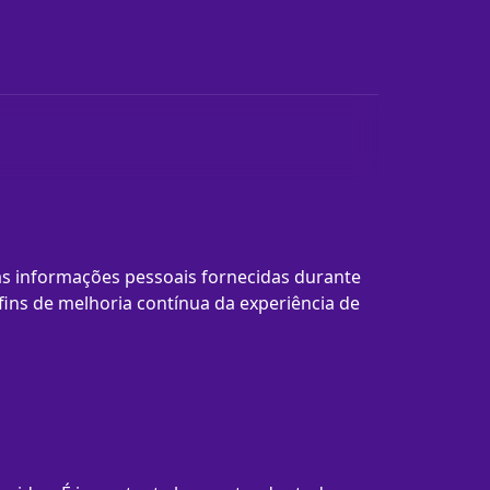
as informações pessoais fornecidas durante
fins de melhoria contínua da experiência de