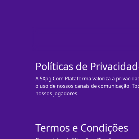
Políticas de Privacida
A 5Xpg Com Plataforma valoriza a privacid
o uso de nossos canais de comunicação. Tod
nossos jogadores.
Termos e Condições