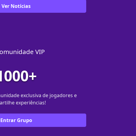
Ver Notícias
Comunidade VIP
1000+
unidade exclusiva de jogadores e
rtilhe experiências!
Entrar Grupo