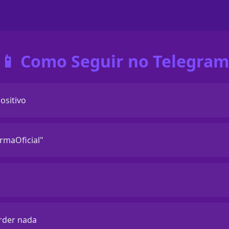
📱 Como Seguir no Telegram
ositivo
rmaOficial"
erder nada