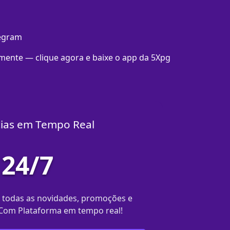
legram
amente — clique agora e baixe o app da 5Xpg
cias em Tempo Real
24/7
e todas as novidades, promoções e
Com Plataforma em tempo real!