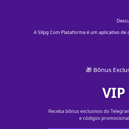
Descu
A 5Xpg Com Plataforma é um aplicativo de a
🎁 Bônus Exclu
VIP
Receba bônus exclusivos do Telegra
e códigos promocionai