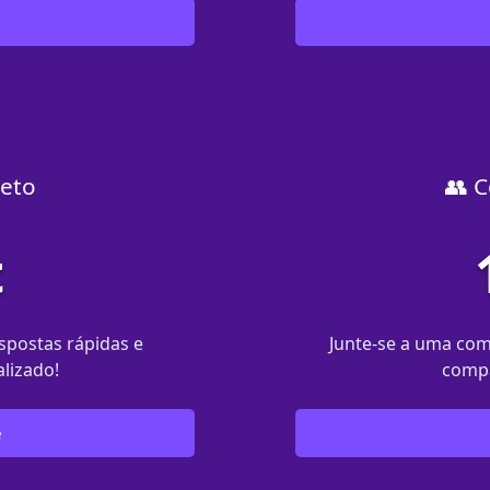
reto
👥 
t
espostas rápidas e
Junte-se a uma com
lizado!
compa
e