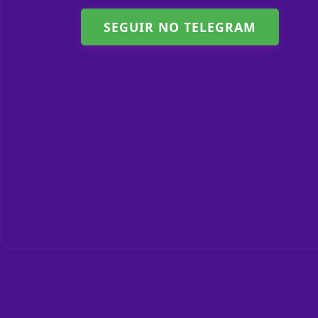
SEGUIR NO TELEGRAM