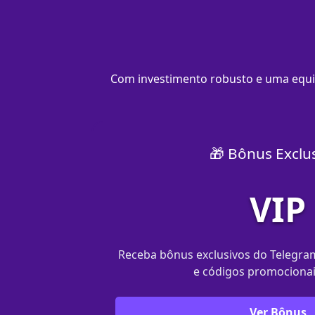
Com investimento robusto e uma equipe
🎁 Bônus Exclu
VIP
Receba bônus exclusivos do Telegra
e códigos promocionai
Ver Bônus