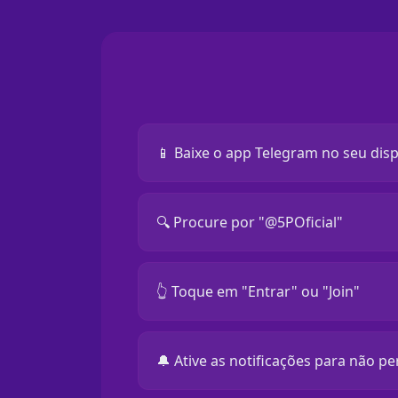
📱 Baixe o app Telegram no seu disp
🔍 Procure por "@5POficial"
👆 Toque em "Entrar" ou "Join"
🔔 Ative as notificações para não p