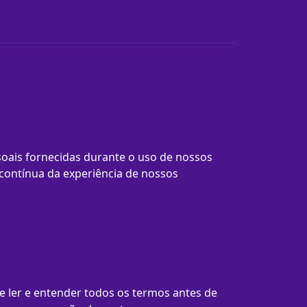
soais fornecidas durante o uso de nossos
 contínua da experiência de nossos
e ler e entender todos os termos antes de