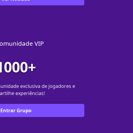
Comunidade VIP
1000+
unidade exclusiva de jogadores e
rtilhe experiências!
Entrar Grupo