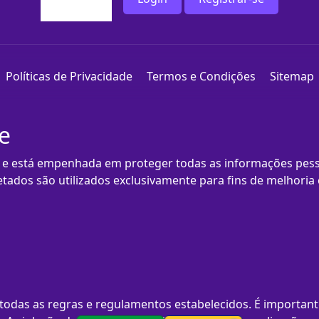
Políticas de Privacidade
Termos e Condições
Sitemap
de
os e está empenhada em proteger todas as informações pes
tados são utilizados exclusivamente para fins de melhoria
odas as regras e regulamentos estabelecidos. É important