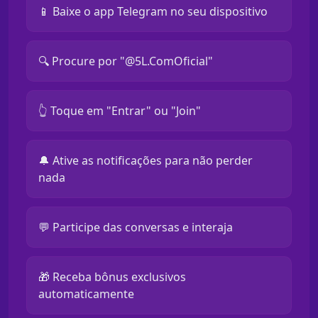
📱 Baixe o app Telegram no seu dispositivo
🔍 Procure por "@5L.ComOficial"
👆 Toque em "Entrar" ou "Join"
🔔 Ative as notificações para não perder
nada
💬 Participe das conversas e interaja
🎁 Receba bônus exclusivos
automaticamente