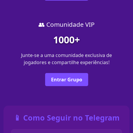
👥 Comunidade VIP
1000+
Junte-se a uma comunidade exclusiva de
jogadores e compartilhe experiências!
Entrar Grupo
📱 Como Seguir no Telegram