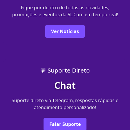
Fique por dentro de todas as novidades,
promoções e eventos da 5L.Com em tempo real!
Ver Notícias
💬 Suporte Direto
Chat
Suporte direto via Telegram, respostas rápidas e
atendimento personalizado!
Falar Suporte