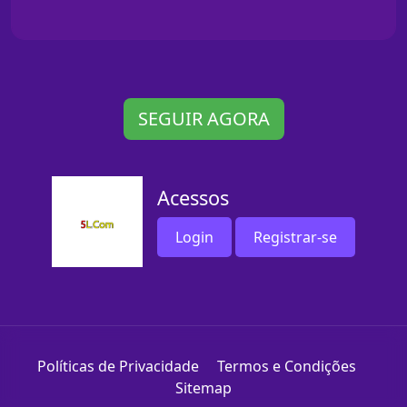
SEGUIR AGORA
Acessos
Login
Registrar-se
Políticas de Privacidade
Termos e Condições
Sitemap