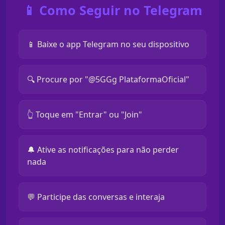
📱 Como Seguir no Telegram
📱 Baixe o app Telegram no seu dispositivo
🔍 Procure por "@5GGg PlataformaOficial"
👆 Toque em "Entrar" ou "Join"
🔔 Ative as notificações para não perder
nada
💬 Participe das conversas e interaja