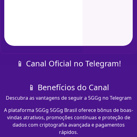
📱 Canal Oficial no Telegram!
📱 Benefícios do Canal
Descubra as vantagens de seguir a 5GGg no Telegram
A plataforma 5GGg 5GGg Brasil oferece bônus de boas-
vindas atrativos, promoções contínuas e proteção de
dados com criptografia avançada e pagamentos
rápidos.