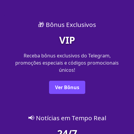
🎁 Bônus Exclusivos
VIP
Receba bônus exclusivos do Telegram,
promoções especiais e códigos promocionais
únicos!
Ver Bônus
📢 Notícias em Tempo Real
24/7