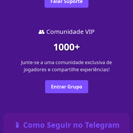
Falar Suporte
👥 Comunidade VIP
1000+
Junte-se a uma comunidade exclusiva de
jogadores e compartilhe experiências!
Entrar Grupo
📱 Como Seguir no Telegram