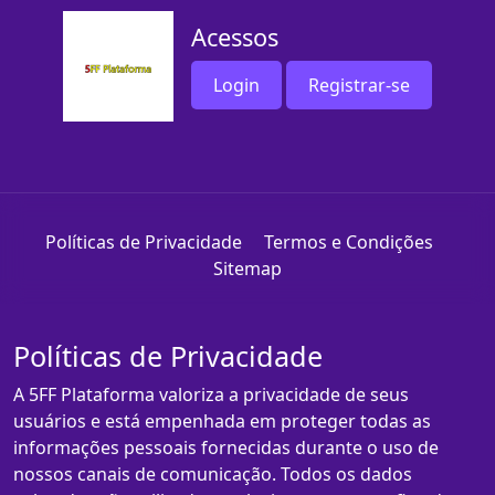
Acessos
Login
Registrar-se
Políticas de Privacidade
Termos e Condições
Sitemap
Políticas de Privacidade
A 5FF Plataforma valoriza a privacidade de seus
usuários e está empenhada em proteger todas as
informações pessoais fornecidas durante o uso de
nossos canais de comunicação. Todos os dados