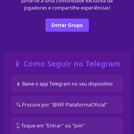
Junte-se a uma comunidade exclusiva de
jogadores e compartilhe experiências!
Entrar Grupo
📱 Como Seguir no Telegram
📱 Baixe o app Telegram no seu dispositivo
🔍 Procure por "@5FF PlataformaOficial"
👆 Toque em "Entrar" ou "Join"