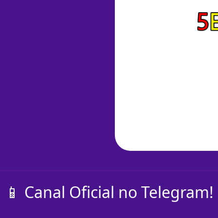
📱 Canal Oficial no Telegram!