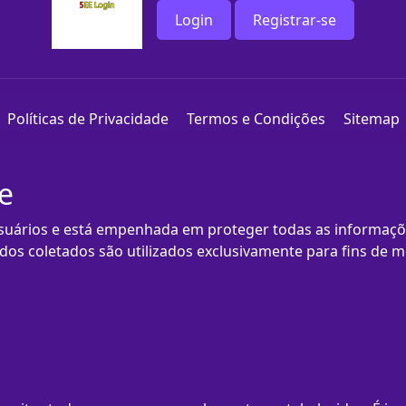
Login
Registrar-se
Políticas de Privacidade
Termos e Condições
Sitemap
de
 usuários e está empenhada em proteger todas as informaçõ
os coletados são utilizados exclusivamente para fins de m