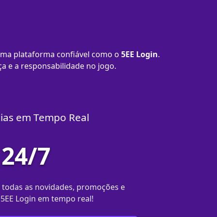
 uma plataforma confiável como o
5EE Login
.
ça e a responsabilidade no jogo.
cias em Tempo Real
24/7
e todas as novidades, promoções e
 5EE Login em tempo real!