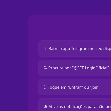
📱 Baixe o app Telegram no seu disp
🔍 Procure por "@5EE LoginOficial"
👆 Toque em "Entrar" ou "Join"
🔔 Ative as notificações para não p