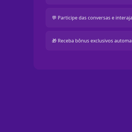
💬 Participe das conversas e interaj
🎁 Receba bônus exclusivos autom