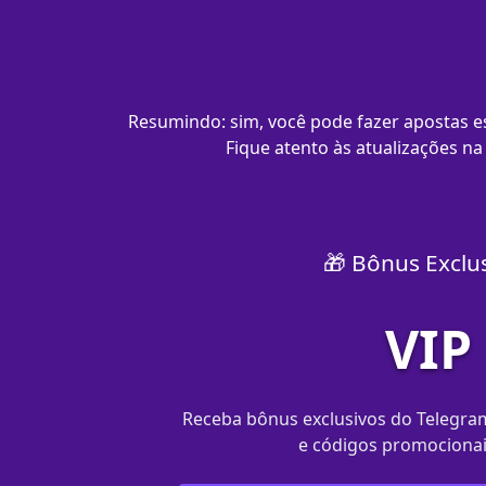
Resumindo: sim, você pode fazer apostas e
Fique atento às atualizações na
🎁 Bônus Exclu
VIP
Receba bônus exclusivos do Telegra
e códigos promocionai