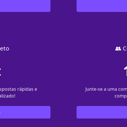
reto
👥 
t
espostas rápidas e
Junte-se a uma com
lizado!
compa
e