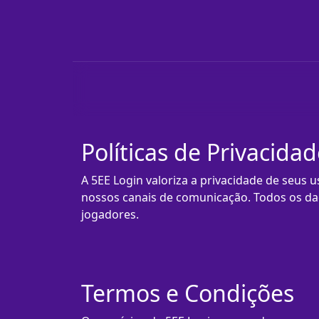
Políticas de Privacida
A 5EE Login valoriza a privacidade de seus
nossos canais de comunicação. Todos os dad
jogadores.
Termos e Condições