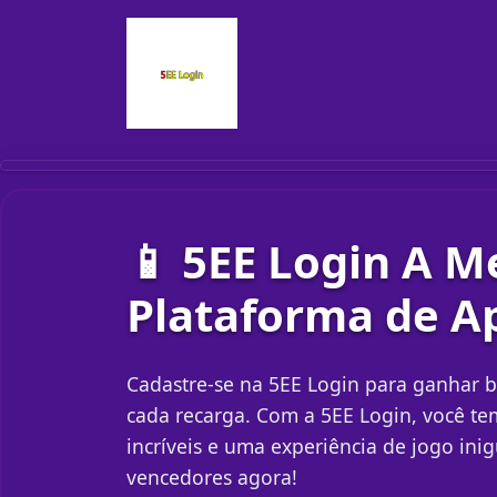
📱 5EE Login A M
Plataforma de A
Cadastre-se na 5EE Login para ganhar 
cada recarga. Com a 5EE Login, você t
incríveis e uma experiência de jogo inig
vencedores agora!