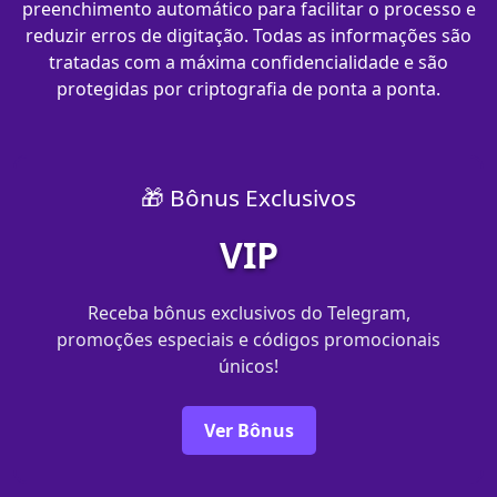
preenchimento automático para facilitar o processo e
reduzir erros de digitação. Todas as informações são
tratadas com a máxima confidencialidade e são
protegidas por criptografia de ponta a ponta.
🎁 Bônus Exclusivos
VIP
Receba bônus exclusivos do Telegram,
promoções especiais e códigos promocionais
únicos!
Ver Bônus