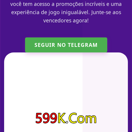
você tem acesso a promoções incríveis e uma
experiência de jogo inigualável. Junte-se aos
vencedores agora!
SEGUIR NO TELEGRAM