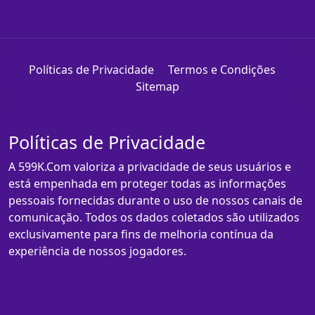
Políticas de Privacidade
Termos e Condições
Sitemap
Políticas de Privacidade
A 599K.Com valoriza a privacidade de seus usuários e
está empenhada em proteger todas as informações
pessoais fornecidas durante o uso de nossos canais de
comunicação. Todos os dados coletados são utilizados
exclusivamente para fins de melhoria contínua da
experiência de nossos jogadores.