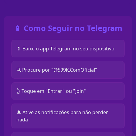
📱 Como Seguir no Telegram
📱 Baixe o app Telegram no seu dispositivo
🔍 Procure por "@599K.ComOficial"
👆 Toque em "Entrar" ou "Join"
🔔 Ative as notificações para não perder
nada