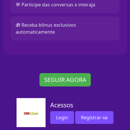
💬 Participe das conversas e interaja
🎁 Receba bônus exclusivos
automaticamente
SEGUIR AGORA
Acessos
Login
Registrar-se