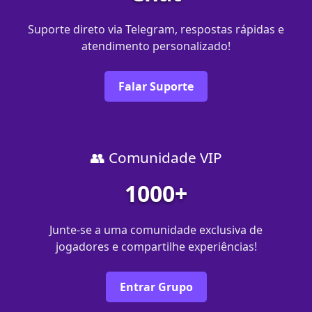
Suporte direto via Telegram, respostas rápidas e
atendimento personalizado!
Falar Suporte
👥 Comunidade VIP
1000+
Junte-se a uma comunidade exclusiva de
jogadores e compartilhe experiências!
Entrar Grupo