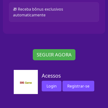
🎁 Receba bônus exclusivos
automaticamente
SEGUIR AGORA
Acessos
Login
Registrar-se