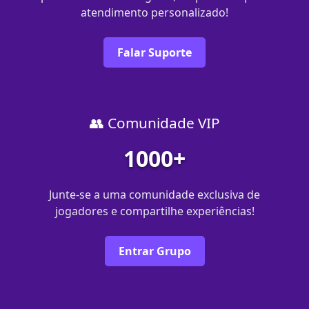
atendimento personalizado!
Falar Suporte
👥 Comunidade VIP
1000+
Junte-se a uma comunidade exclusiva de
jogadores e compartilhe experiências!
Entrar Grupo