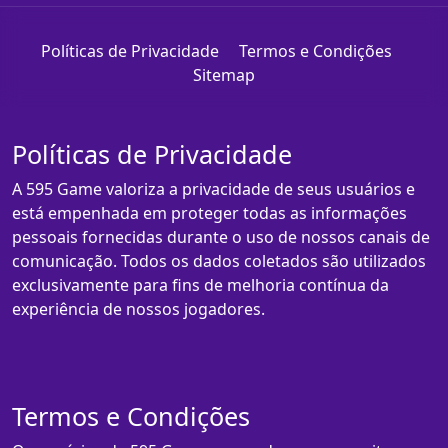
Políticas de Privacidade
Termos e Condições
Sitemap
Políticas de Privacidade
A 595 Game valoriza a privacidade de seus usuários e
está empenhada em proteger todas as informações
pessoais fornecidas durante o uso de nossos canais de
comunicação. Todos os dados coletados são utilizados
exclusivamente para fins de melhoria contínua da
experiência de nossos jogadores.
Termos e Condições