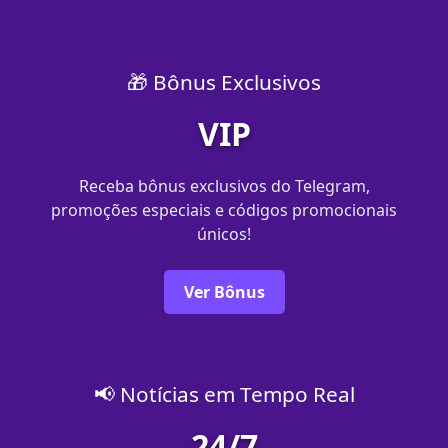
🎁 Bônus Exclusivos
VIP
Receba bônus exclusivos do Telegram,
promoções especiais e códigos promocionais
únicos!
Ver Bônus
📢 Notícias em Tempo Real
24/7