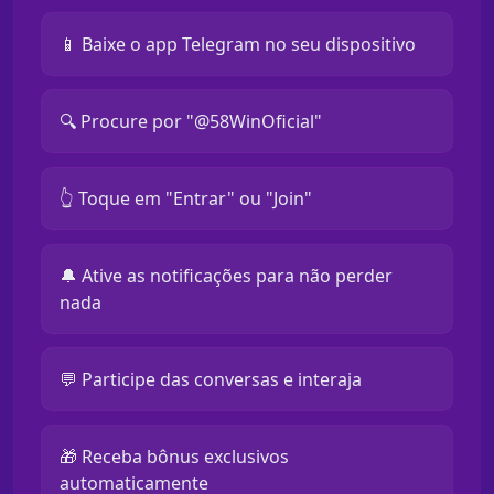
📱 Baixe o app Telegram no seu dispositivo
🔍 Procure por "@58WinOficial"
👆 Toque em "Entrar" ou "Join"
🔔 Ative as notificações para não perder
nada
💬 Participe das conversas e interaja
🎁 Receba bônus exclusivos
automaticamente