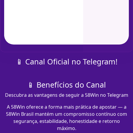
📱 Canal Oficial no Telegram!
📱 Benefícios do Canal
Descubra as vantagens de seguir a 58Win no Telegram
A 58Win oferece a forma mais prática de apostar — a
58Win Brasil mantém um compromisso contínuo com
segurança, estabilidade, honestidade e retorno
máximo.