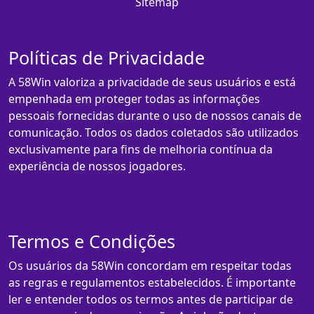
Sitemap
Políticas de Privacidade
A 58Win valoriza a privacidade de seus usuários e está
empenhada em proteger todas as informações
pessoais fornecidas durante o uso de nossos canais de
comunicação. Todos os dados coletados são utilizados
exclusivamente para fins de melhoria contínua da
experiência de nossos jogadores.
Termos e Condições
Os usuários da 58Win concordam em respeitar todas
as regras e regulamentos estabelecidos. É importante
ler e entender todos os termos antes de participar de