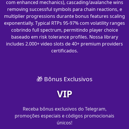
com enhanced mechanics), cascading/avalanche wins
removing successful symbols para chain reactions, e
multiplier progressions durante bonus features scaling
exponentially. Typical RTPs 95-97% com volatility ranges
cobrindo full spectrum, permitindo player choice
baseado em risk tolerance profiles. Nossa library
includes 2.000+ video slots de 40+ premium providers
certificados.
🎁 Bônus Exclusivos
VIP
Receba bônus exclusivos do Telegram,
promoções especiais e códigos promocionais
únicos!