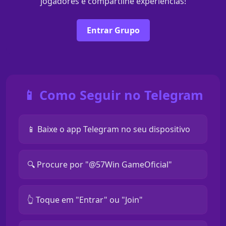
jogadores e compartilhe experiências!
Entrar Grupo
📱 Como Seguir no Telegram
📱 Baixe o app Telegram no seu dispositivo
🔍 Procure por "@57Win GameOficial"
👆 Toque em "Entrar" ou "Join"