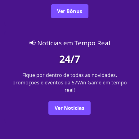
Ver Bônus
📢 Notícias em Tempo Real
24/7
Fique por dentro de todas as novidades,
promoções e eventos da 57Win Game em tempo
real!
Ver Notícias