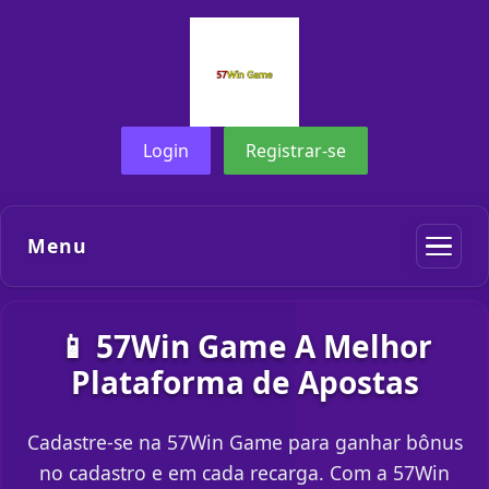
Login
Registrar-se
Menu
📱 57Win Game A Melhor
Plataforma de Apostas
Cadastre-se na 57Win Game para ganhar bônus
no cadastro e em cada recarga. Com a 57Win