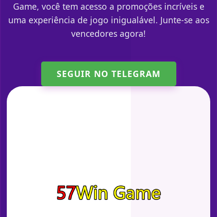
Game, você tem acesso a promoções incríveis e
uma experiência de jogo inigualável. Junte-se aos
vencedores agora!
SEGUIR NO TELEGRAM