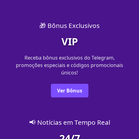
🎁 Bônus Exclusivos
VIP
Receba bônus exclusivos do Telegram,
promoções especiais e códigos promocionais
únicos!
Ver Bônus
📢 Notícias em Tempo Real
24/7