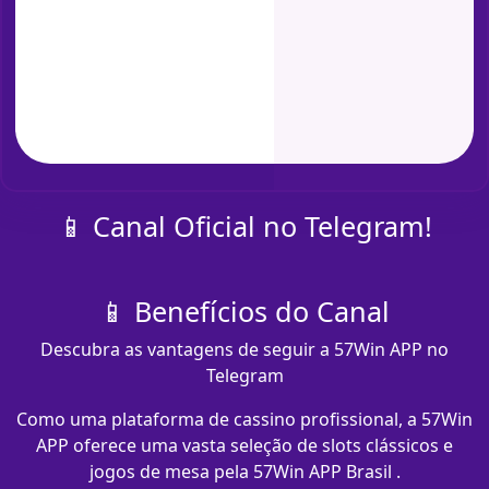
📱 Canal Oficial no Telegram!
📱 Benefícios do Canal
Descubra as vantagens de seguir a 57Win APP no
Telegram
Como uma plataforma de cassino profissional, a 57Win
APP oferece uma vasta seleção de slots clássicos e
jogos de mesa pela 57Win APP Brasil .