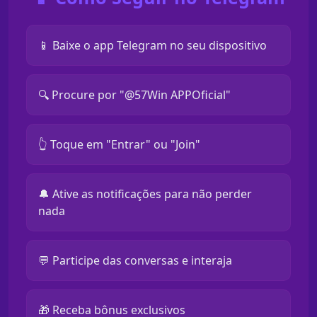
📱 Baixe o app Telegram no seu dispositivo
🔍 Procure por "@57Win APPOficial"
👆 Toque em "Entrar" ou "Join"
🔔 Ative as notificações para não perder
nada
💬 Participe das conversas e interaja
🎁 Receba bônus exclusivos