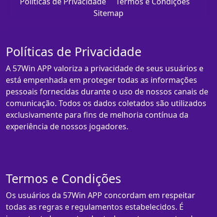
Políticas de Privacidade
Termos e Condições
Sitemap
Políticas de Privacidade
A 57Win APP valoriza a privacidade de seus usuários e
está empenhada em proteger todas as informações
pessoais fornecidas durante o uso de nossos canais de
comunicação. Todos os dados coletados são utilizados
exclusivamente para fins de melhoria contínua da
experiência de nossos jogadores.
Termos e Condições
Os usuários da 57Win APP concordam em respeitar
todas as regras e regulamentos estabelecidos. É