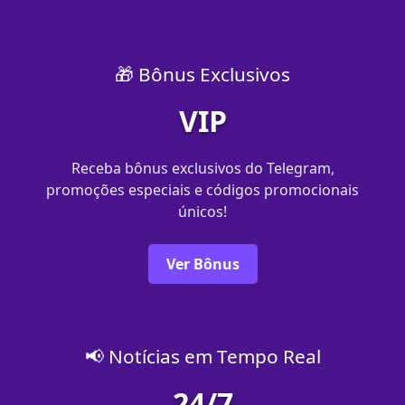
🎁 Bônus Exclusivos
VIP
Receba bônus exclusivos do Telegram,
promoções especiais e códigos promocionais
únicos!
Ver Bônus
📢 Notícias em Tempo Real
24/7