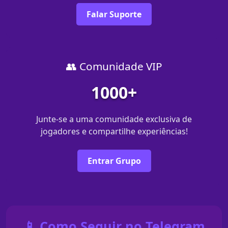
Falar Suporte
👥 Comunidade VIP
1000+
Junte-se a uma comunidade exclusiva de
jogadores e compartilhe experiências!
Entrar Grupo
📱 Como Seguir no Telegram