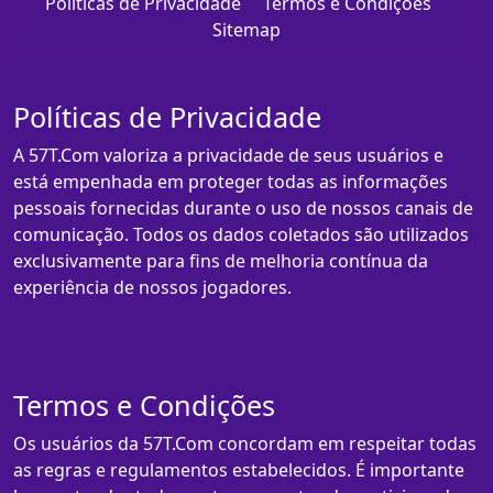
Políticas de Privacidade
Termos e Condições
Sitemap
Políticas de Privacidade
A 57T.Com valoriza a privacidade de seus usuários e
está empenhada em proteger todas as informações
pessoais fornecidas durante o uso de nossos canais de
comunicação. Todos os dados coletados são utilizados
exclusivamente para fins de melhoria contínua da
experiência de nossos jogadores.
Termos e Condições
Os usuários da 57T.Com concordam em respeitar todas
as regras e regulamentos estabelecidos. É importante