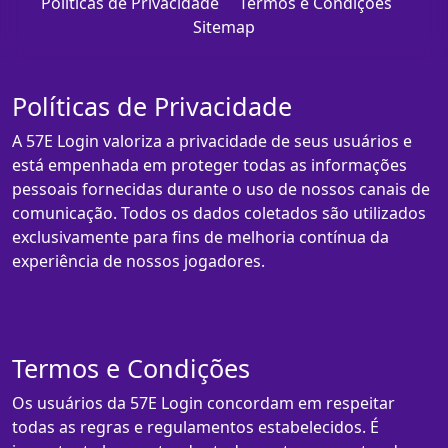
Políticas de Privacidade
Termos e Condições
Sitemap
Políticas de Privacidade
A 57E Login valoriza a privacidade de seus usuários e
está empenhada em proteger todas as informações
pessoais fornecidas durante o uso de nossos canais de
comunicação. Todos os dados coletados são utilizados
exclusivamente para fins de melhoria contínua da
experiência de nossos jogadores.
Termos e Condições
Os usuários da 57E Login concordam em respeitar
todas as regras e regulamentos estabelecidos. É