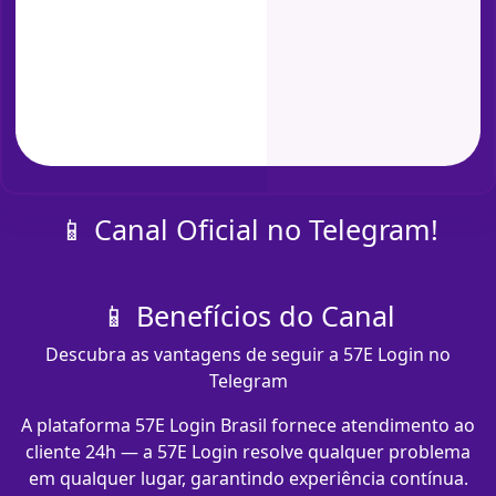
📱 Canal Oficial no Telegram!
📱 Benefícios do Canal
Descubra as vantagens de seguir a 57E Login no
Telegram
A plataforma 57E Login Brasil fornece atendimento ao
cliente 24h — a 57E Login resolve qualquer problema
em qualquer lugar, garantindo experiência contínua.