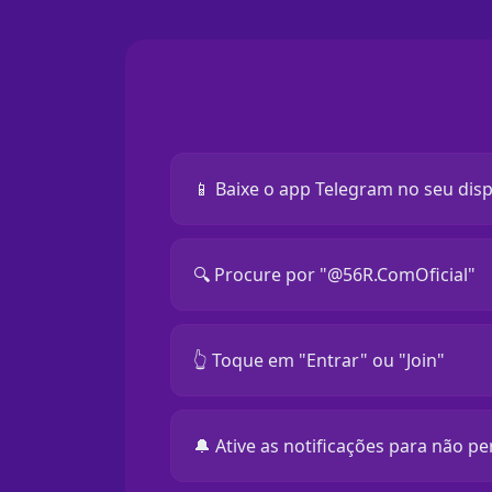
📱 Baixe o app Telegram no seu disp
🔍 Procure por "@56R.ComOficial"
👆 Toque em "Entrar" ou "Join"
🔔 Ative as notificações para não p