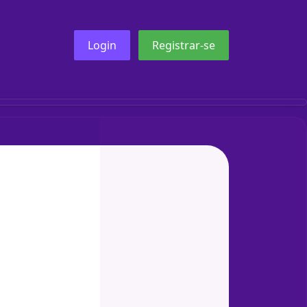
Login
Registrar-se