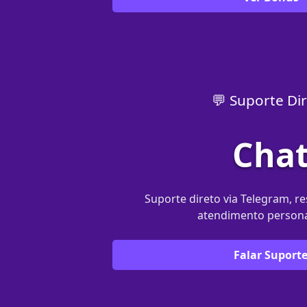
💬 Suporte Di
Cha
Suporte direto via Telegram, r
atendimento persona
Falar Suport