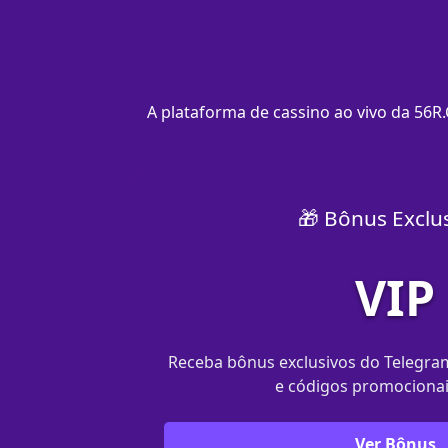
A plataforma de cassino ao vivo da 56R.
🎁 Bônus Exclu
VIP
Receba bônus exclusivos do Telegra
e códigos promocionai
Ver Bônus