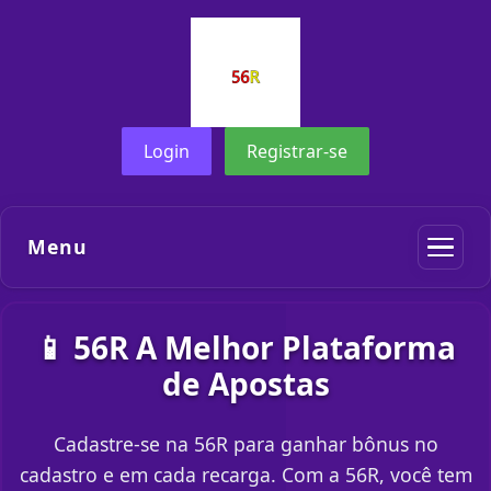
Login
Registrar-se
Menu
📱 56R A Melhor Plataforma
de Apostas
Cadastre-se na 56R para ganhar bônus no
cadastro e em cada recarga. Com a 56R, você tem