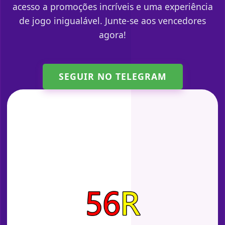
acesso a promoções incríveis e uma experiência
de jogo inigualável. Junte-se aos vencedores
agora!
SEGUIR NO TELEGRAM