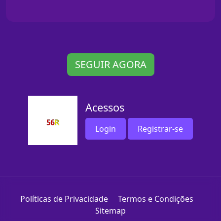
SEGUIR AGORA
Acessos
Login
Registrar-se
Políticas de Privacidade
Termos e Condições
Sitemap