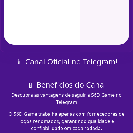
📱 Canal Oficial no Telegram!
📱 Benefícios do Canal
Descubra as vantagens de seguir a 56D Game no
Telegram
O 56D Game trabalha apenas com fornecedores de
jogos renomados, garantindo qualidade e
confiabilidade em cada rodada.