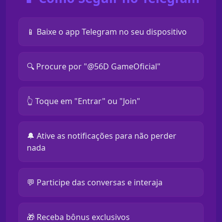
📱 Baixe o app Telegram no seu dispositivo
🔍 Procure por "@56D GameOficial"
👆 Toque em "Entrar" ou "Join"
🔔 Ative as notificações para não perder
nada
💬 Participe das conversas e interaja
🎁 Receba bônus exclusivos