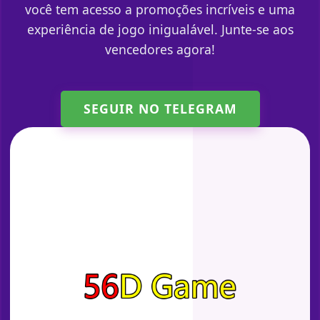
você tem acesso a promoções incríveis e uma
experiência de jogo inigualável. Junte-se aos
vencedores agora!
SEGUIR NO TELEGRAM