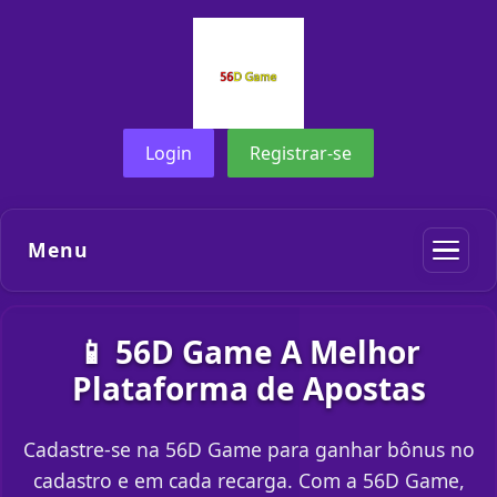
Login
Registrar-se
Menu
📱 56D Game A Melhor
Plataforma de Apostas
Cadastre-se na 56D Game para ganhar bônus no
cadastro e em cada recarga. Com a 56D Game,