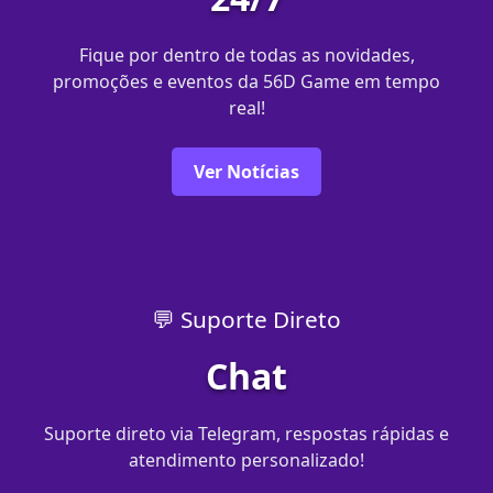
Fique por dentro de todas as novidades,
promoções e eventos da 56D Game em tempo
real!
Ver Notícias
💬 Suporte Direto
Chat
Suporte direto via Telegram, respostas rápidas e
atendimento personalizado!