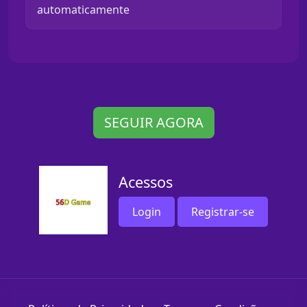
automaticamente
SEGUIR AGORA
Acessos
Login
Registrar-se