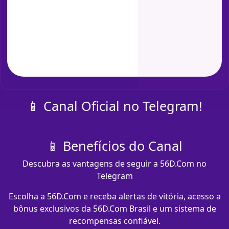
📱 Canal Oficial no Telegram!
📱 Benefícios do Canal
Descubra as vantagens de seguir a 56D.Com no
Telegram
Escolha a 56D.Com e receba alertas de vitória, acesso a
bônus exclusivos da 56D.Com Brasil e um sistema de
recompensas confiável.