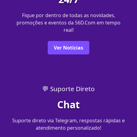
Fique por dentro de todas as novidades,
promoções e eventos da 56D.Com em tempo
real!
Ver Notícias
💬 Suporte Direto
Chat
Suporte direto via Telegram, respostas rápidas e
atendimento personalizado!