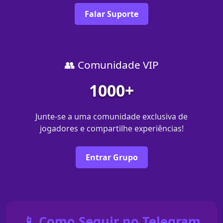
Falar Suporte
👥 Comunidade VIP
1000+
Junte-se a uma comunidade exclusiva de
jogadores e compartilhe experiências!
Entrar Grupo
📱 Como Seguir no Telegram