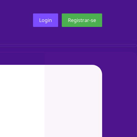
Login
Registrar-se