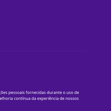
ções pessoais fornecidas durante o uso de
elhoria contínua da experiência de nossos