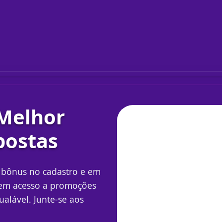
 Melhor
postas
 bônus no cadastro e em
tem acesso a promoções
ualável. Junte-se aos