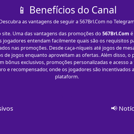
📱 Benefícios do Canal
Descubra as vantagens de seguir a 567Brl.Com no Telegra
ao site. Uma das vantagens das promoções do
567Brl.Com
é 
 jogadores entendam facilmente quais são os requisitos pa
zados nas promoções. Desde caça-níqueis até jogos de mesa
pos de jogos enquanto aproveitam as ofertas. Além disso, o
 bônus exclusivos, promoções personalizadas e acesso a to
ro e recompensador, onde os jogadores são incentivados a
plataform.
sivos
📢 Notí