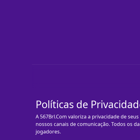
Políticas de Privacida
A 567Brl.Com valoriza a privacidade de seu
nossos canais de comunicação. Todos os dad
jogadores.