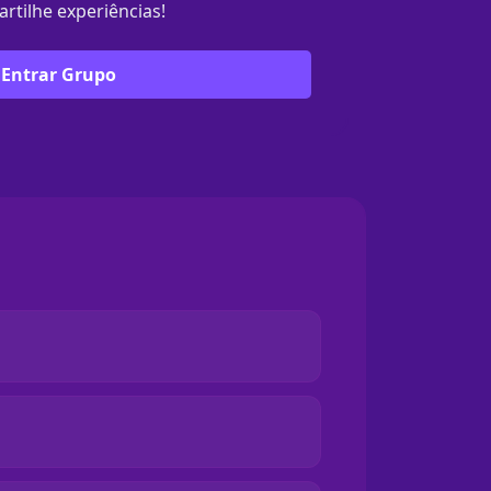
rtilhe experiências!
Entrar Grupo