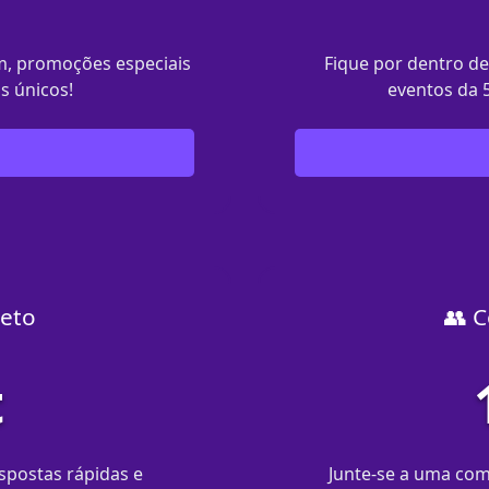
m, promoções especiais
Fique por dentro d
s únicos!
eventos da 
reto
👥 
t
espostas rápidas e
Junte-se a uma com