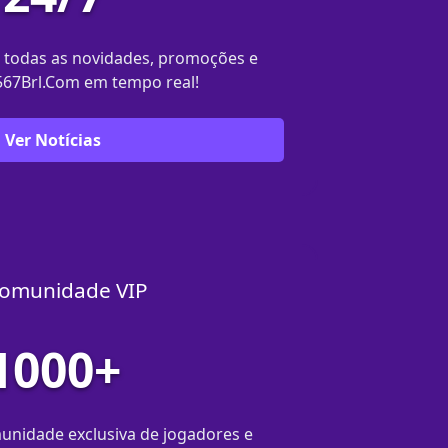
e todas as novidades, promoções e
567Brl.Com em tempo real!
Ver Notícias
Comunidade VIP
1000+
unidade exclusiva de jogadores e