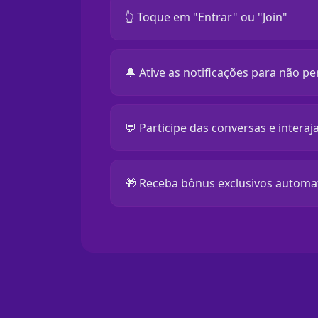
👆 Toque em "Entrar" ou "Join"
🔔 Ative as notificações para não p
💬 Participe das conversas e interaj
🎁 Receba bônus exclusivos autom