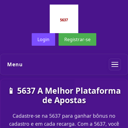
Login
Registrar-se
Menu
📱 5637 A Melhor Plataforma
de Apostas
Cadastre-se na 5637 para ganhar bônus no
cadastro e em cada recarga. Com a 5637, você