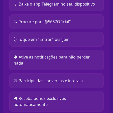
📱 Baixe o app Telegram no seu dispositivo
🔍 Procure por "@5637Oficial"
👆 Toque em "Entrar" ou "Join"
🔔 Ative as notificações para não perder
nada
💬 Participe das conversas e interaja
🎁 Receba bônus exclusivos
automaticamente