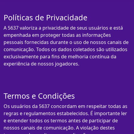
Políticas de Privacidade
A 5637 valoriza a privacidade de seus usuários e está
empenhada em proteger todas as informações
pessoais fornecidas durante o uso de nossos canais de
comunicação. Todos os dados coletados são utilizados
exclusivamente para fins de melhoria contínua da
experiência de nossos jogadores.
Termos e Condições
Os usuários da 5637 concordam em respeitar todas as
regras e regulamentos estabelecidos. É importante ler
e entender todos os termos antes de participar de
nossos canais de comunicação. A violação destes