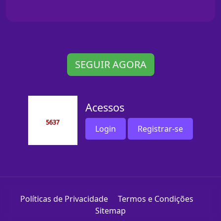
SEGUIR AGORA
Acessos
Login
Registrar-se
Políticas de Privacidade
Termos e Condições
Sitemap