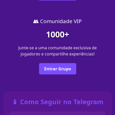
👥 Comunidade VIP
1000+
Junte-se a uma comunidade exclusiva de
jogadores e compartilhe experiências!
Entrar Grupo
📱 Como Seguir no Telegram