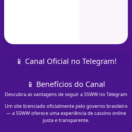
📱 Canal Oficial no Telegram!
📱 Benefícios do Canal
Descubra as vantagens de seguir a 55WW no Telegram
Um site licenciado oficialmente pelo governo brasileiro
— a 55WW oferece uma experiência de cassino online
justa e transparente.