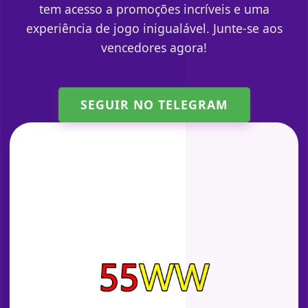
tem acesso a promoções incríveis e uma
experiência de jogo inigualável. Junte-se aos
vencedores agora!
SEGUIR NO TELEGRAM