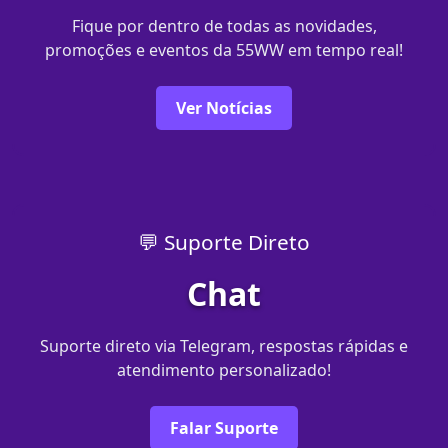
Fique por dentro de todas as novidades,
promoções e eventos da 55WW em tempo real!
Ver Notícias
💬 Suporte Direto
Chat
Suporte direto via Telegram, respostas rápidas e
atendimento personalizado!
Falar Suporte