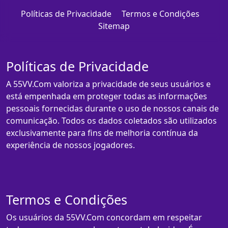
Políticas de Privacidade
Termos e Condições
Sitemap
Políticas de Privacidade
A 55VV.Com valoriza a privacidade de seus usuários e
está empenhada em proteger todas as informações
pessoais fornecidas durante o uso de nossos canais de
comunicação. Todos os dados coletados são utilizados
exclusivamente para fins de melhoria contínua da
experiência de nossos jogadores.
Termos e Condições
Os usuários da 55VV.Com concordam em respeitar