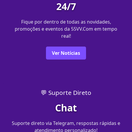
24/7
Fique por dentro de todas as novidades,
promoções e eventos da 55VV.Com em tempo
real!
Ver Notícias
💬 Suporte Direto
Chat
Suporte direto via Telegram, respostas rápidas e
atendimento personalizado!