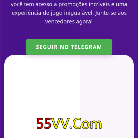
você tem acesso a promoções incríveis e uma
experiência de jogo inigualável. Junte-se aos
vencedores agora!
SEGUIR NO TELEGRAM