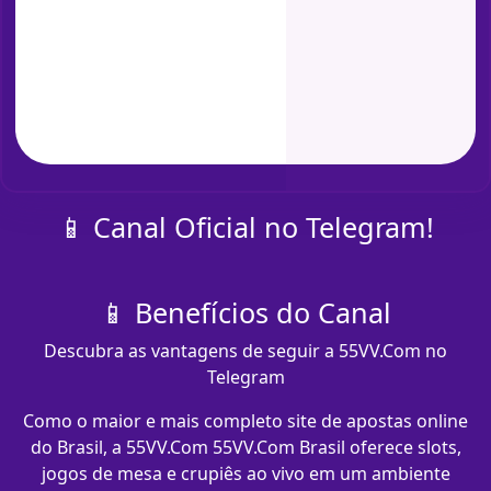
📱 Canal Oficial no Telegram!
📱 Benefícios do Canal
Descubra as vantagens de seguir a 55VV.Com no
Telegram
Como o maior e mais completo site de apostas online
do Brasil, a 55VV.Com 55VV.Com Brasil oferece slots,
jogos de mesa e crupiês ao vivo em um ambiente