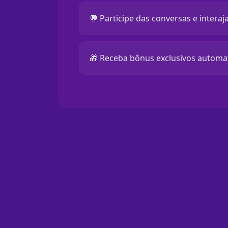
💬 Participe das conversas e interaj
🎁 Receba bônus exclusivos autom