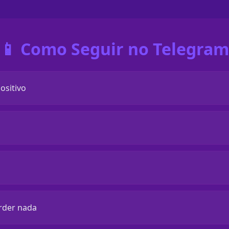
📱 Como Seguir no Telegram
ositivo
erder nada