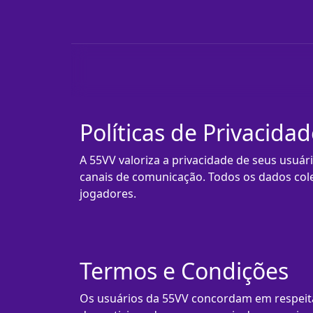
Políticas de Privacida
A 55VV valoriza a privacidade de seus usuá
canais de comunicação. Todos os dados cole
jogadores.
Termos e Condições
Os usuários da 55VV concordam em respeitar