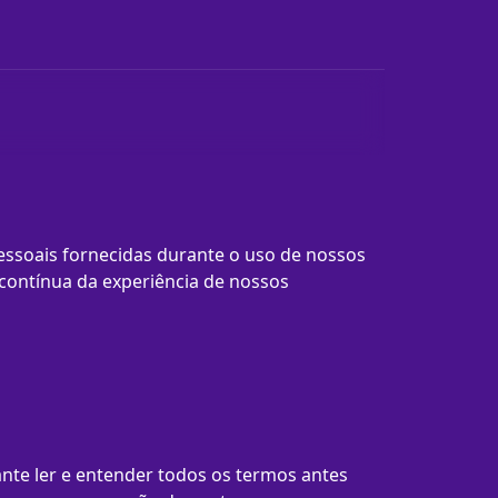
essoais fornecidas durante o uso de nossos
 contínua da experiência de nossos
nte ler e entender todos os termos antes