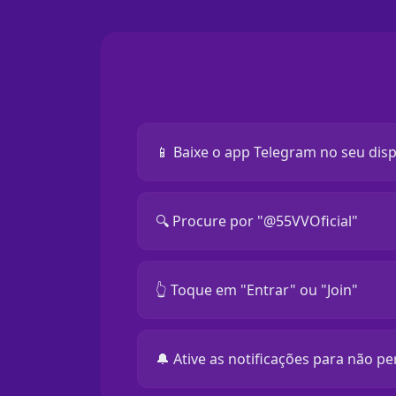
📱 Baixe o app Telegram no seu disp
🔍 Procure por "@55VVOficial"
👆 Toque em "Entrar" ou "Join"
🔔 Ative as notificações para não p