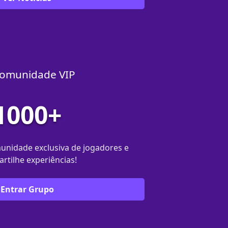
Comunidade VIP
1000+
unidade exclusiva de jogadores e
rtilhe experiências!
Entrar Grupo