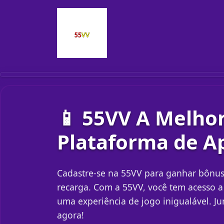
📱 55VV A Melho
Plataforma de A
Cadastre-se na 55VV para ganhar bônus
recarga. Com a 55VV, você tem acesso a
uma experiência de jogo inigualável. J
agora!