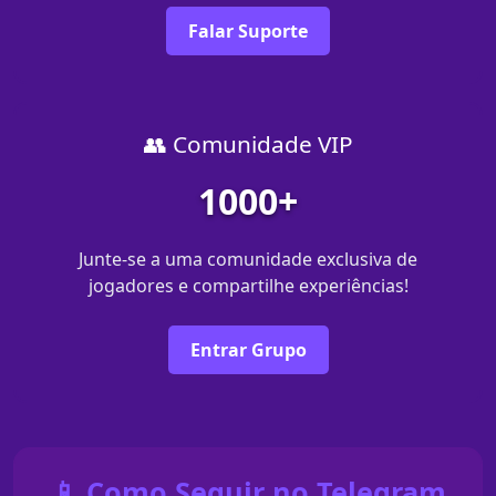
Falar Suporte
👥 Comunidade VIP
1000+
Junte-se a uma comunidade exclusiva de
jogadores e compartilhe experiências!
Entrar Grupo
📱 Como Seguir no Telegram