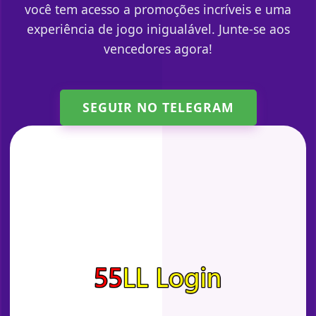
você tem acesso a promoções incríveis e uma
experiência de jogo inigualável. Junte-se aos
vencedores agora!
SEGUIR NO TELEGRAM