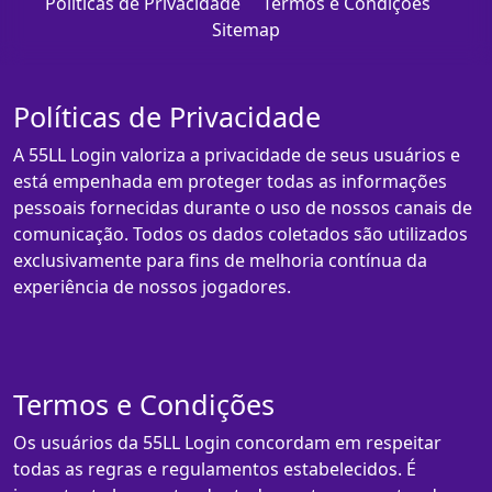
Políticas de Privacidade
Termos e Condições
Sitemap
Políticas de Privacidade
A 55LL Login valoriza a privacidade de seus usuários e
está empenhada em proteger todas as informações
pessoais fornecidas durante o uso de nossos canais de
comunicação. Todos os dados coletados são utilizados
exclusivamente para fins de melhoria contínua da
experiência de nossos jogadores.
Termos e Condições
Os usuários da 55LL Login concordam em respeitar
todas as regras e regulamentos estabelecidos. É