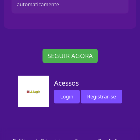
automaticamente
SEGUIR AGORA
Acessos
Login
Registrar-se