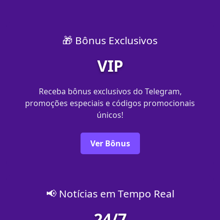
🎁 Bônus Exclusivos
VIP
Receba bônus exclusivos do Telegram,
promoções especiais e códigos promocionais
únicos!
Ver Bônus
📢 Notícias em Tempo Real
24/7